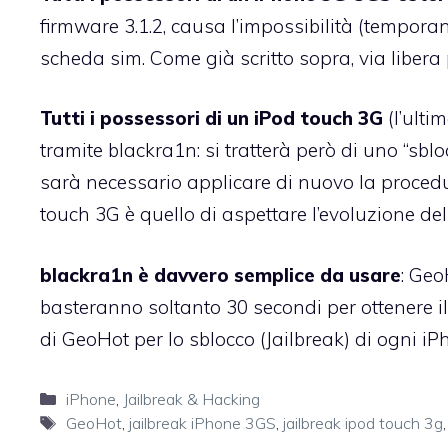
firmware 3.1.2, causa l’impossibilità (temporan
scheda sim. Come già scritto sopra, via libera 
Tutti i possessori di un iPod touch 3G
(l’ulti
tramite blackra1n: si tratterà però di uno “sb
sarà necessario applicare di nuovo la procedur
touch 3G è quello di aspettare l’evoluzione del 
blackra1n è davvero semplice da usare
: Geo
basteranno soltanto 30 secondi per ottenere il
di GeoHot per lo sblocco (Jailbreak) di ogni iP
Categorie
iPhone
,
Jailbreak & Hacking
Tag
GeoHot
,
jailbreak iPhone 3GS
,
jailbreak ipod touch 3g