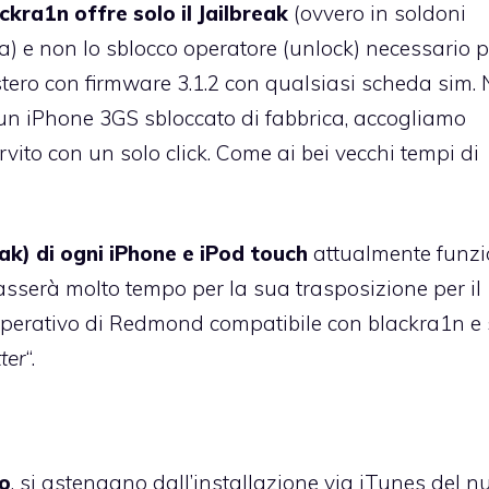
ckra1n offre solo il Jailbreak
(ovvero in soldoni
a) e non lo sblocco operatore (unlock) necessario p
stero con firmware 3.1.2 con qualsiasi scheda sim. 
 un iPhone 3GS sbloccato di fabbrica, accogliamo
rvito con un solo click. Come ai bei vecchi tempi di
eak) di ogni iPhone e iPod touch
attualmente funz
sserà molto tempo per la sua trasposizione per il
perativo di Redmond compatibile con blackra1n e 
ter
“.
ro
, si astengano dall’installazione via iTunes del n