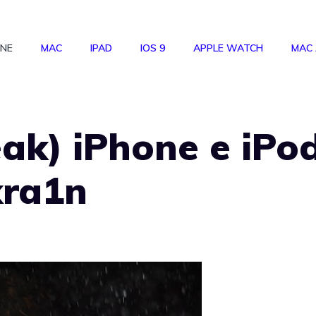
ONE
MAC
IPAD
IOS 9
APPLE WATCH
MAC
eak) iPhone e iPo
kra1n