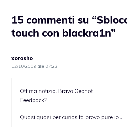
15 commenti su “Sblocc
touch con blackra1n”
xorosho
12/10/2009 alle 07:23
Ottima notizia. Bravo Geohot.
Feedback?
Quasi quasi per curiosità provo pure io…