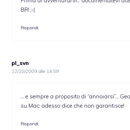
Prima di avventurarvi… documentatevi atte
BR! ;-(
Rispondi
pl_svn
12/10/2009 alle 14:59
… e sempre a proposito di “annoiarsi”… Ge
su Mac: adesso dice che non garantisce!
Rispondi