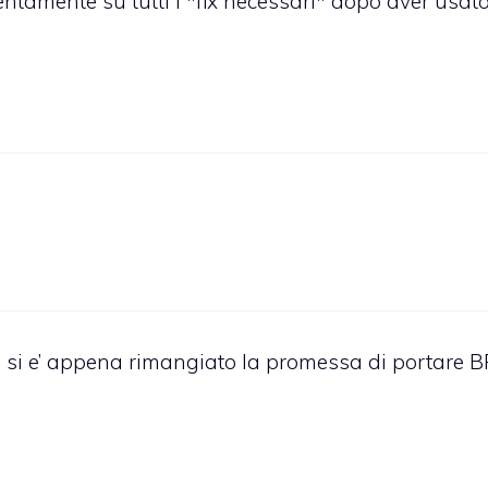
ntamente su tutti i *fix necessari* dopo aver usat
o si e’ appena rimangiato la promessa di portare B