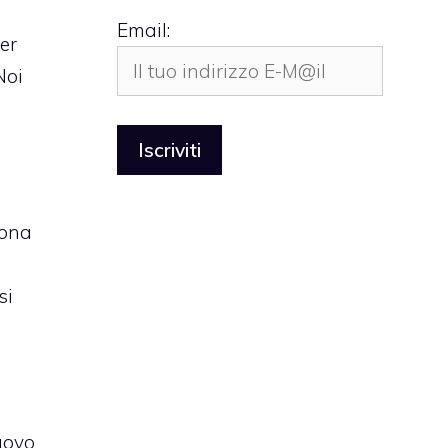
Email:
er
Noi
iona
si
uovo