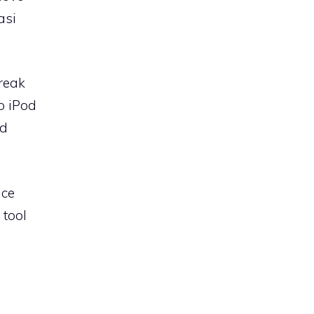
asi
break
o iPod
od
ice
 tool