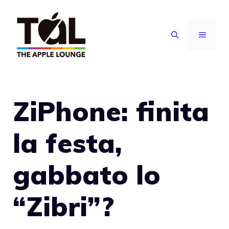
Vai
al
MENU
contenuto
ZiPhone: finita
la festa,
gabbato lo
“Zibri”?