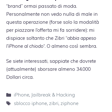
“brand” ormai passato di moda.
Personalmente non vedo nulla di male in
questa operazione (forse solo la modalità
per piazzare l’offerta mi fa sorridere): mi
dispiace soltanto che Zibri “
abbia appeso
l’iPhone al chiodo
“. O almeno così sembra.
Se siete interessati, sappiate che dovrete
(attualmente)
sborsare almeno 34.000
Dollari circa
.
Categorie
iPhone
,
Jailbreak & Hacking
Tag
sblocco iphone
,
zibri
,
ziphone