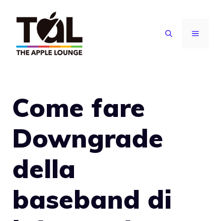
Vai
al
MENU
contenuto
Come fare
Downgrade
della
baseband di