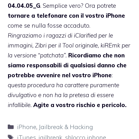
04.04.05_G
. Semplice vero? Ora potrete
tornare a telefonare con il vostro iPhone
come se nulla fosse accaduto.
Ringraziamo i ragazzi di iClarified per le
immagini, Zibri per il Tool originale, kiREmk per
la versione “patchata”.
Ricordiamo che non
siamo responsabili di qualsiasi danno che
potrebbe avvenire nel vostro iPhone
:
questa procedura ha carattere puramente
divulgativo e non ha la pretesa di essere
infallibile.
Agite a vostro rischio e pericolo.
Categorie
iPhone
,
Jailbreak & Hacking
Tag
iTunes
,
jailbreak
,
sblocco iphone