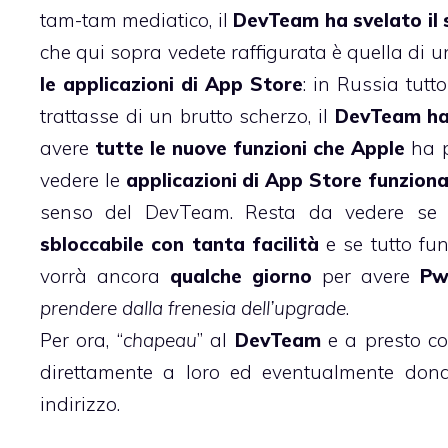
tam-tam mediatico, il
DevTeam ha svelato il 
che qui sopra vedete raffigurata è quella di u
le applicazioni di App Store
: in Russia tut
trattasse di un brutto scherzo, il
DevTeam ha 
avere
tutte le nuove funzioni che Apple
ha p
vedere le
applicazioni di App Store funzion
senso del DevTeam. Resta da vedere se
sbloccabile con tanta facilità
e se tutto f
vorrà ancora
qualche giorno
per avere
Pw
prendere dalla frenesia dell’upgrade
.
Per ora, “
chapeau
” al
DevTeam
e a presto co
direttamente a loro ed eventualmente dona
indirizzo
.