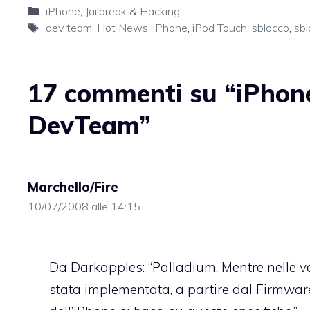
Categorie
iPhone
,
Jailbreak & Hacking
Tag
dev team
,
Hot News
,
iPhone
,
iPod Touch
,
sblocco
,
sbl
17 commenti su “iPhone
DevTeam”
Marchello/Fire
10/07/2008 alle 14:15
Da Darkapples: “Palladium. Mentre nelle v
stata implementata, a partire dal Firmware