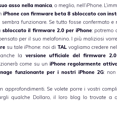
suo asso nella manica
, o meglio, nell’iPhone. L’i
n
iPhone con firmware beta 8 sbloccato con inst
to sembra funzionare. Se tutto fosse confermato e 
sbloccato il firmware 2.0 per iPhone
: potremo 
ensato per il suo melafonino. I più maliziosi vorr
are
su tale iPhone: noi di
TAL
vogliamo credere ne
 anche la
versione ufficiale del firmware 2.
unzionerà come su un
iPhone regolarmente attiv
nage funzionante per i nostri iPhone 2G
:
non 
n approfondimenti. Se volete porre i vostri compl
rgli qualche Dollaro,
il loro blog lo trovate a 