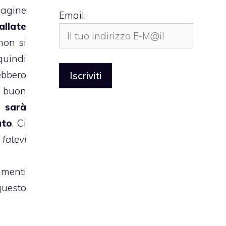
mmagine
Email:
allate
non si
quindi
ebbero
l buon
0 sarà
ato
. Ci
fatevi
imenti
questo