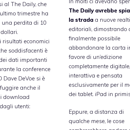
In molti ci avevano sper
i al The Daily, che
The Daily avrebbe spi
’ultimo trimestre ha
la strada
a nuove realt
o una perdita di 10
editoriali, dimostrando 
dollari.
finalmente possibile
 risultati economici
abbandonare la carta i
 che soddisfacenti è
favore di un’edizione
dei dati importanti
completamente digitale
durante la conference
interattiva e pensata
CFO Dave DeVoe si è
esclusivamente per il 
sfuggire anche il
dei tablet. iPad in primis
i download
 dagli utenti:
Eppure, a distanza di
qualche mese, le cose