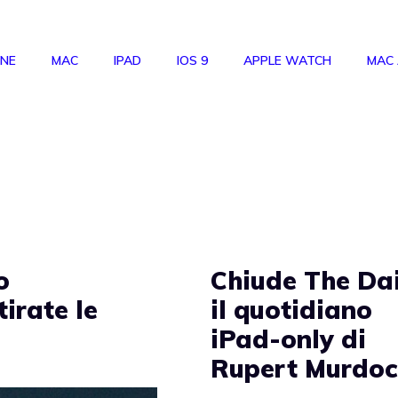
ONE
MAC
IPAD
IOS 9
APPLE WATCH
MAC
o
Chiude The Dai
tirate le
il quotidiano
iPad-only di
Rupert Murdo