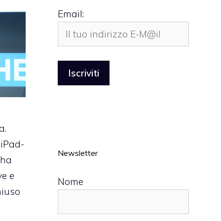
Email:
a.
 iPad-
Newsletter
 ha
ve e
Nome
hiuso