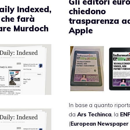
Gli editori eur
aily Indexed,
chiedono
o che farà
trasparenza a
iare Murdoch
Apple
In base a quanto riport
da
Ars Techinca
, la
EN
(
European Newspaper