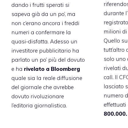
riferendos
dando i frutti sperati si
durante l
sapeva già da un po’, ma
registrat
non c’erano ancora i freddi
milioni di 
numeri a confermare la
Quello sui
quasi-disfatta. Adesso un
tutt’altro
investitore pubblicitario ha
solo uno 
parlato un po’ più del dovuto
rivelati 
e ha
rivelato a Bloomberg
call. Il 
quale sia la reale diffusione
lasciato 
del giornale che avrebbe
numero d
dovuto rivoluzionare
effettuati
l’editoria giornalistica.
800.000.