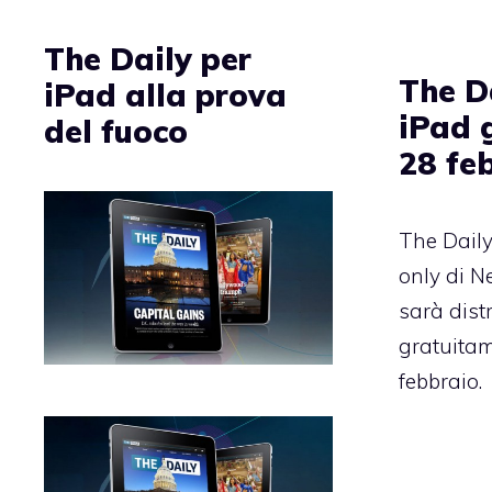
The Daily per
The D
iPad alla prova
iPad g
del fuoco
28 fe
The Daily
only di N
sarà distr
gratuitam
febbraio.