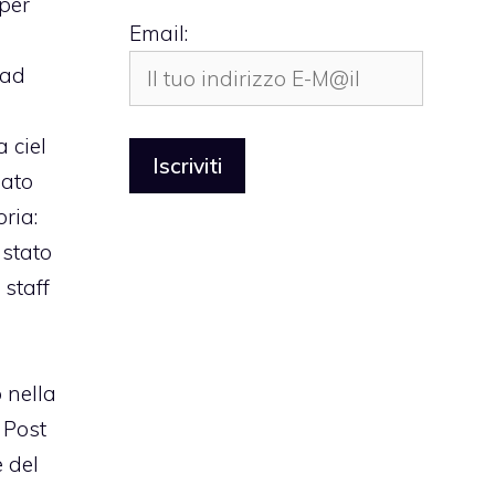
 per
Email:
 ad
 ciel
zato
oria:
 stato
 staff
o nella
 Post
e del