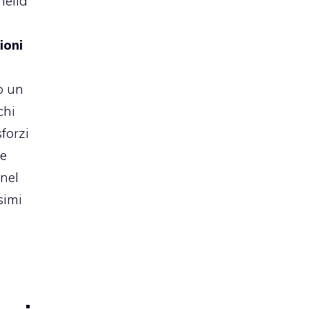
nella
ioni
o un
chi
sforzi
 e
nel
simi