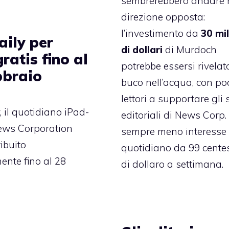
sembrerebbero andare 
direzione opposta:
l’investimento da
30 mil
aily per
di dollari
di Murdoch
ratis fino al
potrebbe essersi rivelat
bbraio
buco nell’acqua, con po
lettori a supportare gli 
, il quotidiano iPad-
editoriali di News Corp.
ews Corporation
sempre meno interesse 
ibuito
quotidiano da 99 cente
ente fino al 28
di dollaro a settimana.