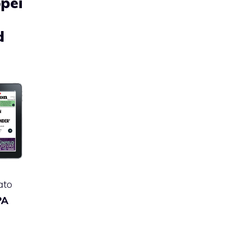
opei
d
ato
PA