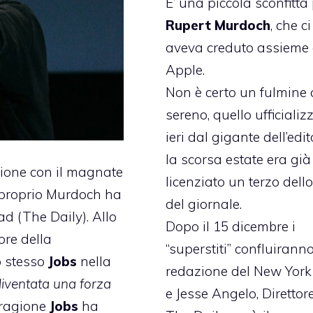
E’ una piccola sconfitta
Rupert Murdoch
, che ci
aveva creduto assieme
Apple.
Non è certo un fulmine a
sereno, quello ufficializ
ieri dal gigante dell’edit
la scorsa estate era già
ione con il magnate
licenziato un terzo dello
e proprio Murdoch ha
del giornale.
ad (The Daily). Allo
Dopo il 15 dicembre i
ore della
“superstiti” confluirann
lo stesso
Jobs
nella
redazione del New York
diventata una forza
e Jesse Angelo, Direttor
 ragione
Jobs
ha