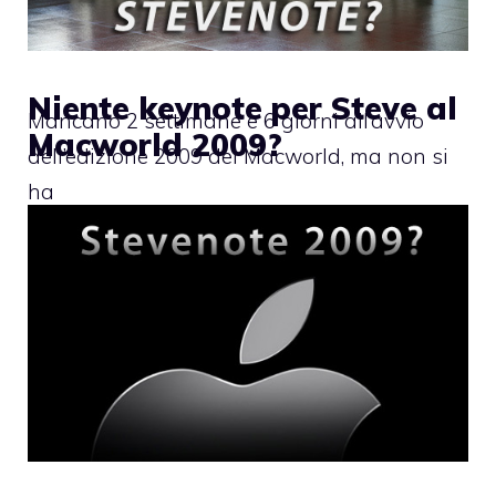
Niente keynote per Steve al
Mancano 2 settimane e 6 giorni all’avvio
Macworld 2009?
dell’edizione 2009 del Macworld, ma non si
ha