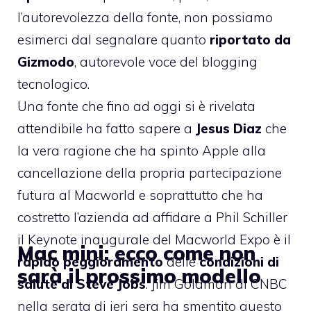
l’autorevolezza della fonte, non possiamo
esimerci dal segnalare quanto
riportato da
Gizmodo
, autorevole voce del blogging
tecnologico.
Una fonte che fino ad oggi si è rivelata
attendibile
ha fatto sapere a
Jesus Diaz
che
la vera ragione che ha spinto Apple alla
cancellazione della propria partecipazione
futura al Macworld e soprattutto che ha
costretto l’azienda ad affidare a Phil Schiller
il Keynote inaugurale del Macworld Expo è il
Mac mini: ecco come non
rapido peggioramento
delle
condizioni di
sarà il prossimo modello
salute di Steve Jobs
. Jim Goldman di CNBC
nella serata di ieri sera ha smentito questo