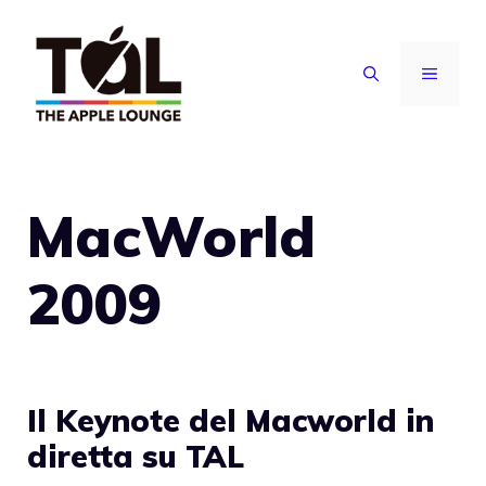
Vai
al
MENU
contenuto
MacWorld
2009
Il Keynote del Macworld in
diretta su TAL