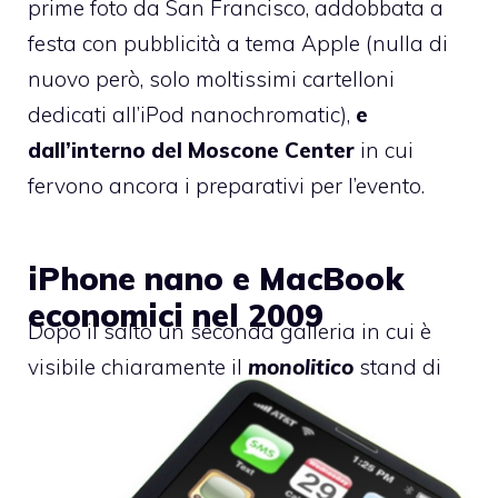
prime foto da San Francisco, addobbata a
festa con pubblicità a tema Apple (nulla di
nuovo però, solo moltissimi cartelloni
dedicati all’iPod nanochromatic),
e
dall’interno del Moscone Center
in cui
fervono ancora i preparativi per l’evento.
iPhone nano e MacBook
economici nel 2009
Dopo il salto un seconda galleria in cui è
visibile chiaramente il
monolitico
stand di
Apple e una serie di banner ancora sigillati
e coperti da pesanti tendoni neri.