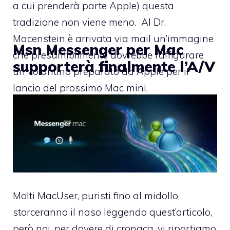
a cui prenderà parte Apple
) questa
tradizione non viene meno. Al Dr.
Macenstein è arrivata via mail un’immagine
Msn Messenger per Mac
che presumibilmente dovrebbe raffigurare
supporterà finalmente l’A/V
un volantino preparato da Apple per il
lancio del prossimo Mac mini.
Molti MacUser, puristi fino al midollo,
storceranno il naso leggendo quest’articolo,
però noi, per dovere di cronaca, vi riportiamo