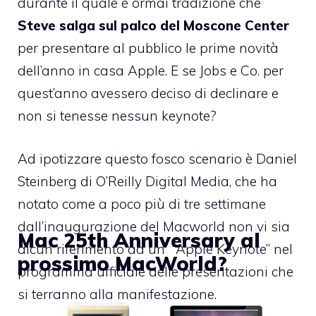
durante il quale è ormai tradizione che
Steve salga sul palco del Moscone Center
per presentare al pubblico le prime novità
dell’anno in casa Apple. E se Jobs e Co. per
quest’anno avessero deciso di declinare e
non si tenesse nessun keynote?
Ad ipotizzare questo fosco scenario è
Daniel
Steinberg di O’Reilly Digital Media
, che ha
notato come a poco più di tre settimane
dall’inaugurazione del Macworld non vi sia
Mac 25th Anniversary al
alcun riferimento ad un “Apple Keynote” nel
prossimo MacWorld?
programma ufficiale delle presentazioni
che
si terranno alla manifestazione.