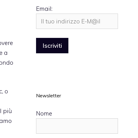
Email:
overe
e a
mondo
, o
Newsletter
l più
Nome
ziamo