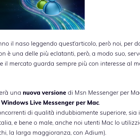
anno il naso leggendo quest’articolo, però noi, per d
on è una delle più eclatanti, però, a modo suo, serv
he il mercato guarda sempre più con interesse al 
scerà una
nuova versione
di Msn Messenger per Mac
,
Windows Live Messenger per Mac
.
ncorrenti di qualità indubbiamente superiore, sia i
talia, e bene o male, anche noi utenti Mac lo utiliz
chi, la larga maggioranza, con Adium).