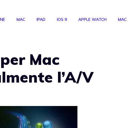
ONE
MAC
IPAD
IOS 9
APPLE WATCH
MAC
 per Mac
almente l’A/V