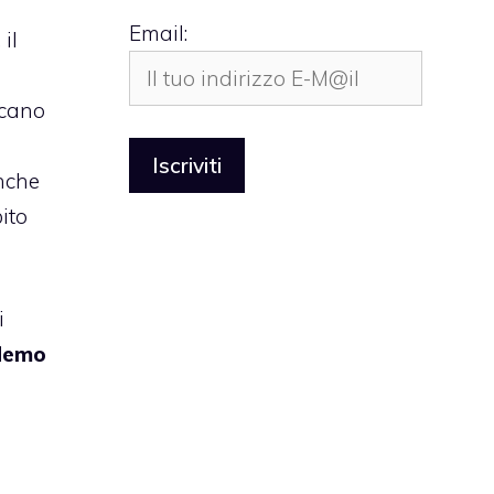
Email:
il
rcano
anche
ito
i
demo