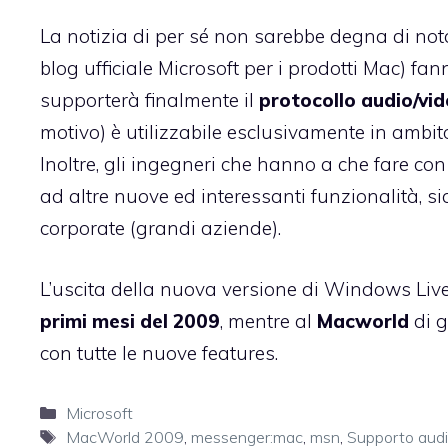
La notizia di per sé non sarebbe degna di no
blog ufficiale Microsoft per i prodotti Mac) f
supporterà finalmente il
protocollo audio/vi
motivo) è utilizzabile
esclusivamente in ambit
Inoltre, gli ingegneri che hanno a che fare co
ad altre nuove ed interessanti funzionalità, s
corporate (grandi aziende).
L’uscita della nuova versione di Windows Live 
primi mesi del 2009
, mentre al
Macworld
di g
con tutte le nuove features.
Categorie
Microsoft
Tag
MacWorld 2009
,
messenger:mac
,
msn
,
Supporto audi