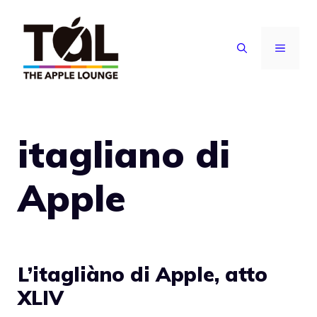
Vai
al
MENU
contenuto
itagliano di
Apple
L’itagliàno di Apple, atto
XLIV