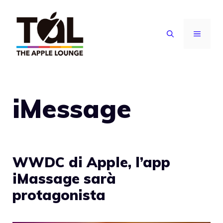
Vai
al
MENU
contenuto
iMessage
WWDC di Apple, l’app
iMassage sarà
protagonista