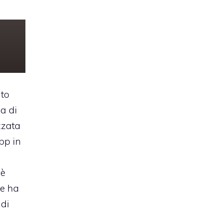
to
a di
zzata
pp in
 è
e ha
 di