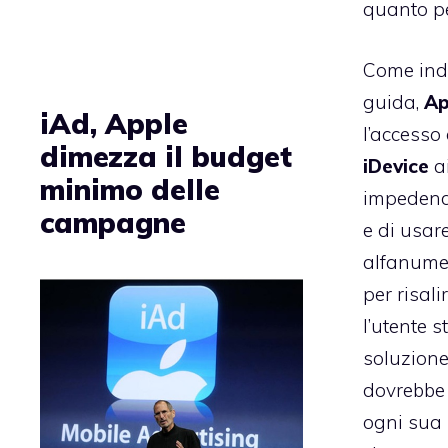
quanto per
Come indi
guida,
Ap
iAd, Apple
l’accesso a
dimezza il budget
iDevice
ai
minimo delle
impedendo
campagne
e di usar
alfanumer
per risali
l’utente 
soluzione
dovrebbe 
ogni sua