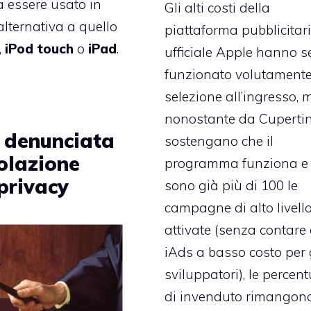
 essere usato in
Gli alti costi della
lternativa a quello
piattaforma pubblicitar
,
iPod
touch
o
iPad
.
ufficiale Apple hanno 
funzionato volutament
selezione all’ingresso, 
nonostante da Cuperti
 denunciata
sostengano che il
iolazione
programma funziona e
privacy
sono già più di 100 le
campagne di alto livell
attivate (senza contare 
iAds a basso costo per 
sviluppatori), le percent
di invenduto rimangono