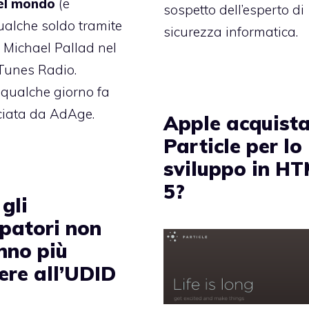
nel mondo
(e
sospetto dell’esperto di
ualche soldo tramite
sicurezza informatica.
o Michael Pallad nel
iTunes Radio.
a qualche giorno fa
ciata da AdAge.
Apple acquist
Particle per lo
sviluppo in H
5?
 gli
ppatori non
nno più
ere all’UDID