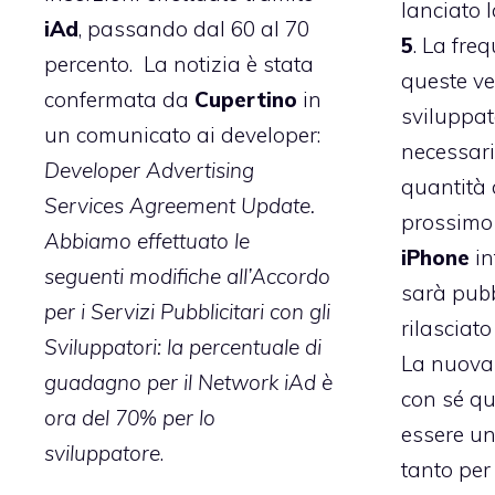
lanciato 
iAd
, passando dal 60 al 70
5
. La fre
percento. La notizia è stata
queste ver
confermata da
Cupertino
in
sviluppat
un comunicato ai developer:
necessari
Developer Advertising
quantità d
Services Agreement Update.
prossimo
Abbiamo effettuato le
iPhone
in
seguenti modifiche all’Accordo
sarà pub
per i Servizi Pubblicitari con gli
rilasciato
Sviluppatori: la percentuale di
La nuov
guadagno per il Network iAd è
con sé qu
ora del 70% per lo
essere un
sviluppatore
.
tanto per 