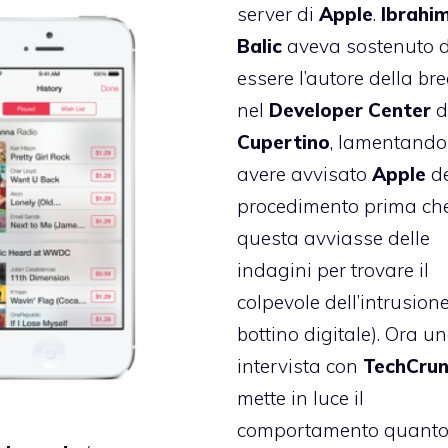
server di
Apple
.
Ibrahi
Balic
aveva
sostenuto d
essere l’autore della bre
nel
Developer
Center
d
Cupertino
,
lamentando
avere avvisato
Apple
de
procedimento prima ch
questa avviasse delle
indagini per trovare il
colpevole dell’intrusione 
bottino digitale). Ora u
intervista con
TechCru
mette in luce il
comportamento quant