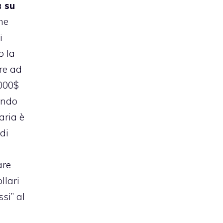
a
su
he
i
o la
re ad
.000$
ndo
aria è
di
are
llari
si” al