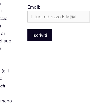
m
Email:
i
ccia
i
 di
l suo
e
(e il
na
nch
omeno