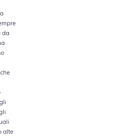
ia
sempre
e da
ma
no
 che
o
gli
gli
uali
 alte