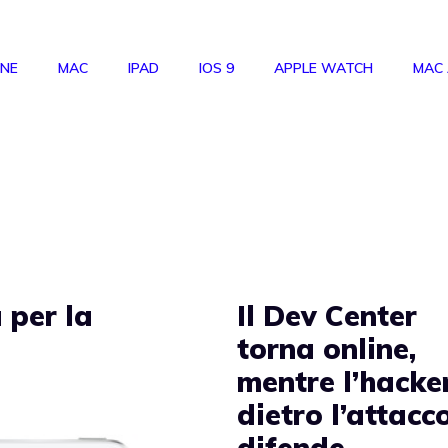
ONE
MAC
IPAD
IOS 9
APPLE WATCH
MAC
 per la
Il Dev Center
torna online,
mentre l’hacke
dietro l’attacco
difende