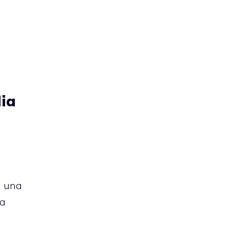
lia
a una
la