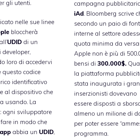
 gli utenti.
campagna pubblicitari
iAd
.
Bloomberg scrive
c
cato nelle sue linee
secondo un paio di font
ple
bloccherà
interne al settore adess
ll’
UDID
di un
quota minima da versa
 developer,
Apple
non è più di 500
 loro di accedervi
bensi di
300.000$.
Qua
e questo codice
la piattaforma pubblicit
ico identificativo
stata inaugurata i gran
re al dispositivo che
inserzionisti dovevano
sta usando. La
essere disposti a sbors
: ogni sviluppatore
almeno un milione di do
fare in modo che
per poter essere “ammes
app
abbia un
UDID
,
programma.