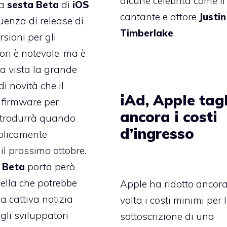
alcune celebrità come il
la
sesta
Beta
di
iOS
cantante e attore
Justin
quenza di release di
Timberlake
.
sioni per gli
ori è notevole, ma è
a vista la grande
i novità che il
iAd, Apple tag
 firmware per
ancora i costi
trodurrà quando
d’ingresso
blicamente
 il prossimo ottobre.
a
Beta
porta però
ella che potrebbe
Apple ha ridotto ancor
a cattiva notizia
volta i costi minimi per 
gli sviluppatori
sottoscrizione di una