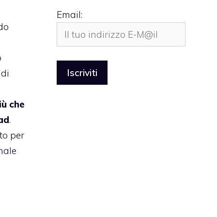
Email:
do
l
o
 di
iù che
Pad
.
to per
male