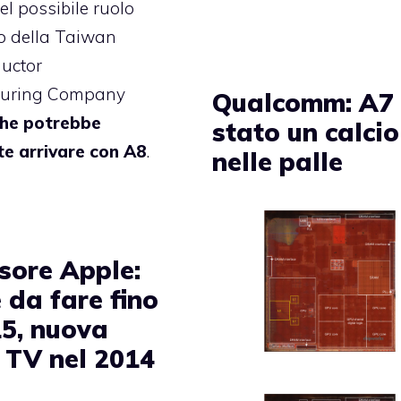
el possibile ruolo
vo della Taiwan
uctor
turing Company
Qualcomm: A7
he potrebbe
stato un calcio
te arrivare con A8
.
nelle palle
isore Apple:
 da fare fino
15, nuova
 TV nel 2014