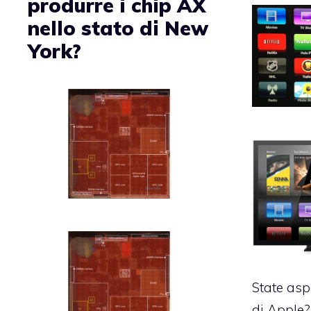
produrre i chip AX
nello stato di New
York?
State asp
di Apple?