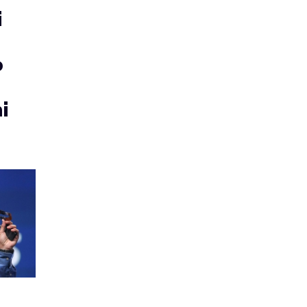
i
i
o
i