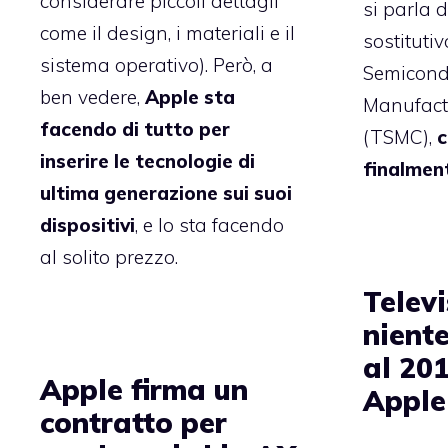
considerare piccoli dettagli
si parla d
come il design, i materiali e il
sostituti
sistema operativo). Però, a
Semicond
ben vedere,
Apple sta
Manufac
facendo di tutto per
(TSMC),
c
inserire le tecnologie di
finalmen
ultima generazione sui suoi
dispositivi
, e lo sta facendo
al solito prezzo.
Telev
niente
al 20
Apple firma un
Apple
contratto per