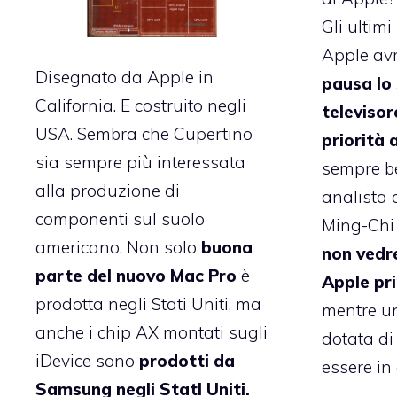
Gli ultim
Apple av
Disegnato da Apple in
pausa lo 
California. E costruito negli
televisor
USA. Sembra che Cupertino
priorità
sia sempre più interessata
sempre b
alla produzione di
analista d
componenti sul suolo
Ming-Chi 
americano. Non solo
buona
non vedre
parte del nuovo Mac Pro
è
Apple pr
prodotta negli Stati Uniti, ma
mentre u
anche i chip AX montati sugli
dotata di
iDevice sono
prodotti da
essere in 
Samsung negli StatI Uniti.