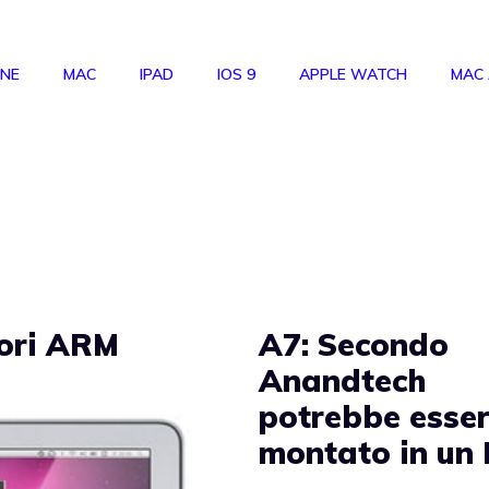
ONE
MAC
IPAD
IOS 9
APPLE WATCH
MAC
sori ARM
A7: Secondo
Anandtech
potrebbe esse
montato in un