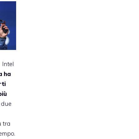
 Intel
a ha
rti
più
e due
 tra
tempo.