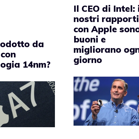
Il CEO di Intel: 
nostri rapport
con Apple son
buoni e
rodotto da
migliorano ogn
con
giorno
logia 14nm?