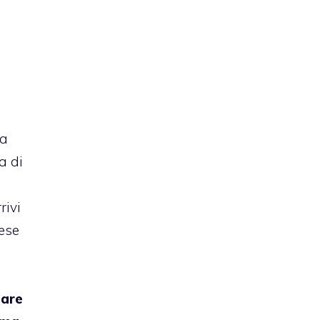
ma
a di
rivi
ese
iare