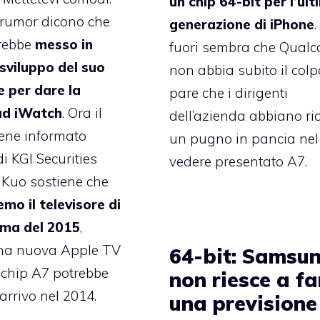
un chip 64-bit per l’ul
i rumor dicono che
generazione di iPhone
rebbe
messo in
fuori sembra che Qua
sviluppo del suo
non abbia subito il colp
e per dare la
pare che i dirigenti
 ad iWatch
. Ora il
dell’azienda abbiano ri
ene informato
un pugno in pancia nel
i KGI Securities
vedere presentato A7.
Kuo sostiene che
mo il televisore di
ima del 2015
,
na nuova Apple TV
64-bit: Samsu
 chip A7 potrebbe
non riesce a fa
arrivo nel 2014.
una previsione