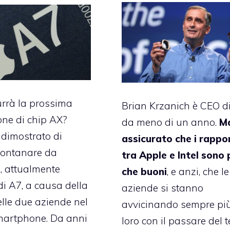
rrà la prossima
Brian Krzanich è CEO di
ne di chip AX?
da meno di un anno.
M
dimostrato di
assicurato che i rappo
llontanare da
tra Apple e Intel sono 
 attualmente
che buoni
, e anzi, che l
di A7, a causa della
aziende si stanno
elle due aziende nel
avvicinando sempre più
martphone. Da anni
loro con il passare del 