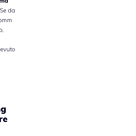
tima
. Se da
lcomm
o,
cevuto
ng
re