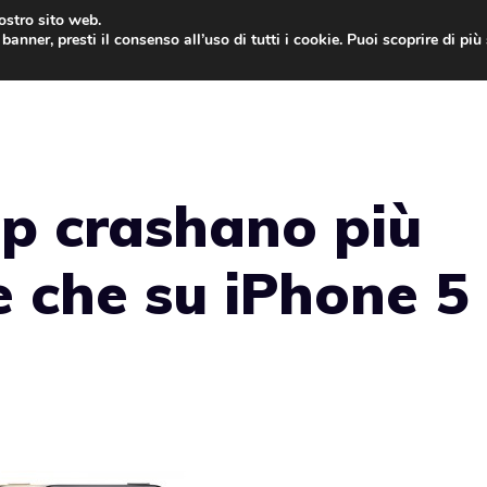
nostro sito web.
banner, presti il consenso all’uso di tutti i cookie. Puoi scoprire di pi
ONE
MAC
IPAD
IOS 9
APPLE WATCH
MAC
pp crashano più
 che su iPhone 5