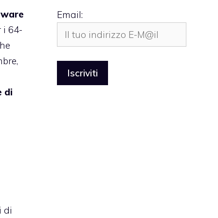
dware
Email:
 i 64-
che
mbre,
 di
 di