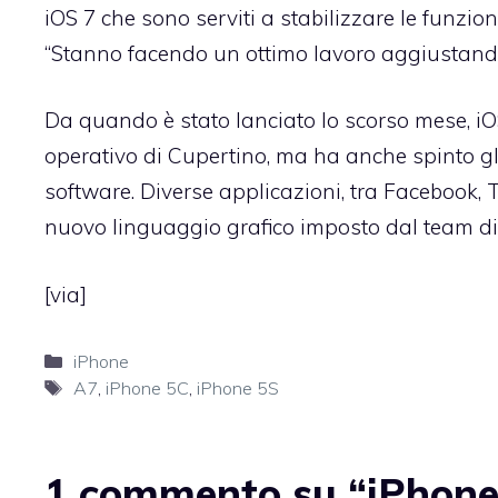
iOS 7 che sono serviti a stabilizzare le funzio
“Stanno facendo un ottimo lavoro aggiustando
Da quando è stato lanciato lo scorso mese, iOS
operativo di Cupertino, ma ha anche spinto gli 
software. Diverse applicazioni, tra Facebook, 
nuovo linguaggio grafico imposto dal team di 
[
via
]
Categorie
iPhone
Tag
A7
,
iPhone 5C
,
iPhone 5S
1 commento su “iPhone 