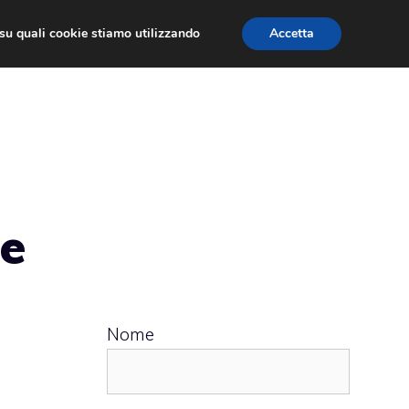
ù su quali cookie stiamo utilizzando
Accetta
 APPS
RECENSIONI
APPROFONDIMENTO
 e
Nome