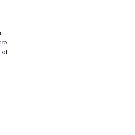
a
oro
 al