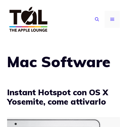
Vai
al
MENU
contenuto
Mac Software
Instant Hotspot con OS X
Yosemite, come attivarlo