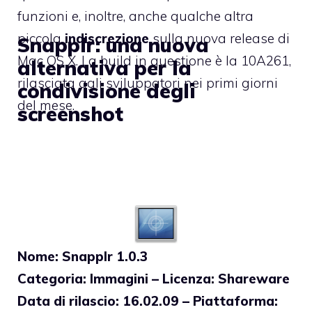
funzioni e, inoltre, anche qualche altra
piccola
indiscrezione
sulla nuova release di
Snapplr: una nuova
Mac OS X. La build in questione è la 10A261,
alternativa per la
rilasciata agli sviluppatori nei primi giorni
condivisione degli
del mese.
screenshot
Nome: Snapplr 1.0.3
Categoria: Immagini – Licenza: Shareware
Data di rilascio: 16.02.09 – Piattaforma: