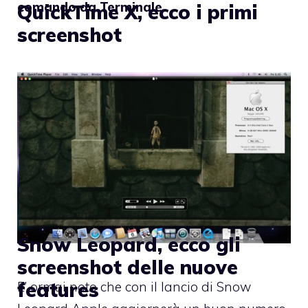
comando da Terminale
.
QuickTime X, ecco i primi
screenshot
Snow Leopard, ecco gli
screenshot delle nuove
features
E’ ormai noto che con il lancio di Snow