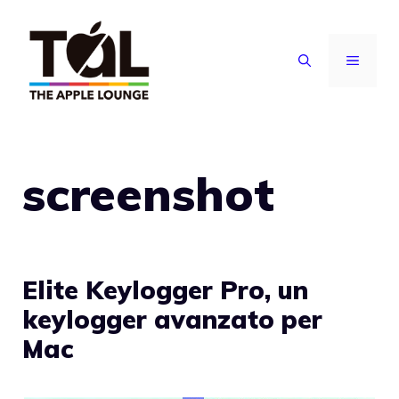
Vai
al
MENU
contenuto
screenshot
Elite Keylogger Pro, un
keylogger avanzato per
Mac