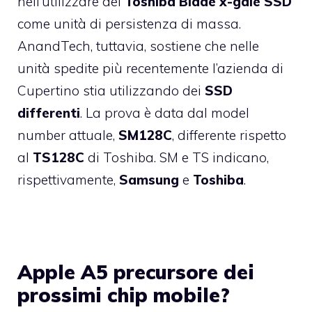
nell’utilizzare dei
Toshiba Blade x-gale SSD
come unità di persistenza di massa.
AnandTech, tuttavia, sostiene che nelle
unità spedite più recentemente l’azienda di
Cupertino stia utilizzando dei
SSD
differenti
. La prova è data dal model
number attuale,
SM128C
, differente rispetto
al
TS128C
di Toshiba. SM e TS indicano,
rispettivamente,
Samsung
e
Toshiba
.
Apple A5 precursore dei
prossimi chip mobile?