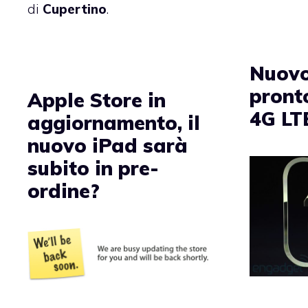
di
Cupertino
.
Nuovo
pronto
Apple Store in
4G LT
aggiornamento, il
nuovo iPad sarà
subito in pre-
ordine?