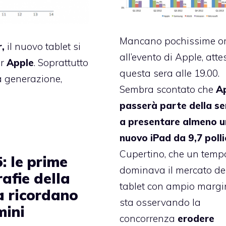
Mancano pochissime o
r,
il nuovo tablet si
all’evento di Apple, atte
er
Apple
. Soprattutto
questa sera alle 19.00.
a generazione,
Sembra scontato che
A
passerà parte della s
a presentare almeno u
nuovo iPad da 9,7 pollic
Cupertino, che un temp
: le prime
dominava il mercato de
afie della
tablet con ampio margi
a ricordano
sta osservando la
mini
concorrenza
erodere