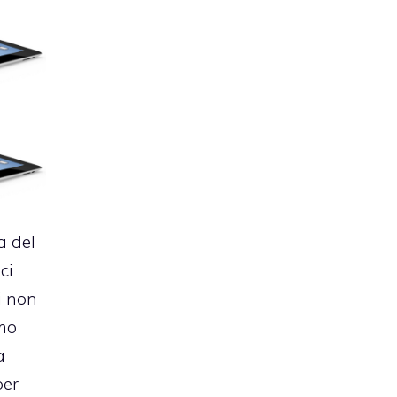
a del
ci
i non
emo
a
per