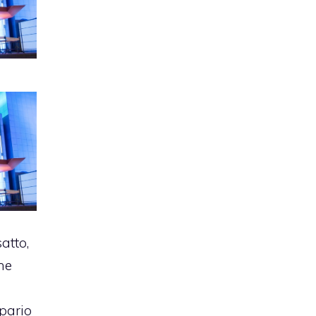
satto,
he
ipario