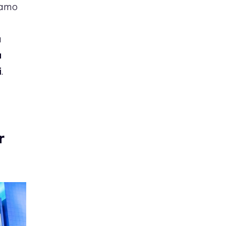
tiamo
a
à
i
.
r