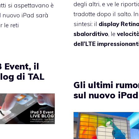
degli altri, e ve le ripor
utti si aspettavano è
tradotte dopo il salto. In
 Il nuovo iPad sarà
sintesi: il
display Retin
 le reti
sbalorditivo
, le
velocit
dell’LTE impressionant
 Event, il
Blog di TAL
Gli ultimi rumo
sul nuovo iPad