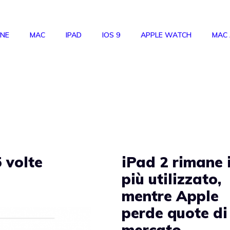
ONE
MAC
IPAD
IOS 9
APPLE WATCH
MAC
 volte
iPad 2 rimane i
più utilizzato,
mentre Apple
perde quote di
mercato