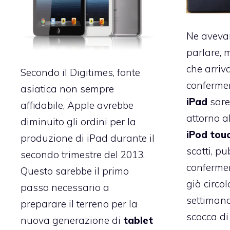
Ne aveva
parlare, 
che arri
Secondo il Digitimes, fonte
confermer
asiatica non sempre
iPad
sare
affidabile, Apple avrebbe
attorno al
diminuito gli ordini per la
iPod
tou
produzione di iPad durante il
scatti, pu
secondo trimestre del 2013.
confermer
Questo sarebbe il primo
già circol
passo necessario a
settimana
preparare il terreno per la
scocca d
nuova generazione di
tablet