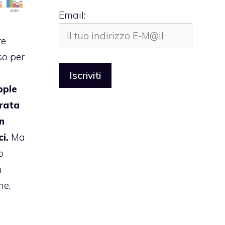
Email:
re
so per
pple
erata
n
i.
Ma
o
i
ne,