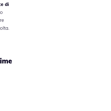
e di
po
re
olta.
rime
i