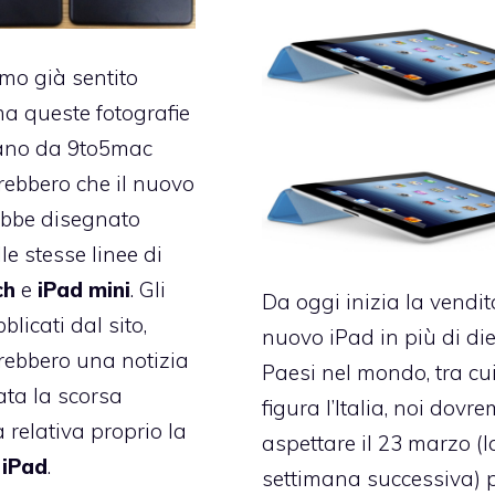
mo già sentito
ma queste fotografie
vano da 9to5mac
ebbero che il nuovo
bbe disegnato
le stesse linee di
ch
e
iPad
mini
. Gli
Da oggi inizia la vendit
bblicati dal sito,
nuovo iPad in più di die
ebbero una notizia
Paesi nel mondo, tra cu
ata la scorsa
figura l’Italia, noi dovr
 relativa proprio la
aspettare il 23 marzo (l
i
iPad
.
settimana successiva) 