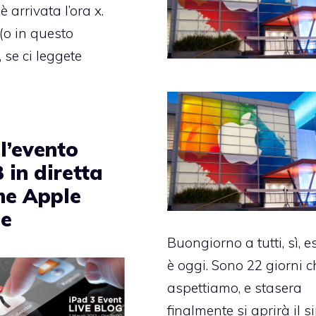
è arrivata l’ora x.
(o in questo
se ci leggete
l’evento
 in diretta
he Apple
e
Buongiorno a tutti, sì, e
è oggi. Sono
22 giorni
c
aspettiamo, e stasera
finalmente si aprirà il s