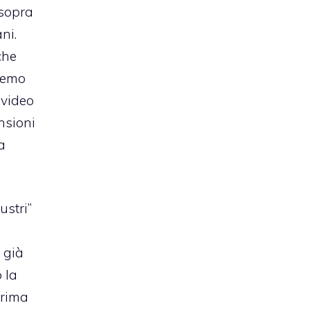
 sopra
ni.
che
eremo
 video
nsioni
a
ustri”
 già
 la
prima