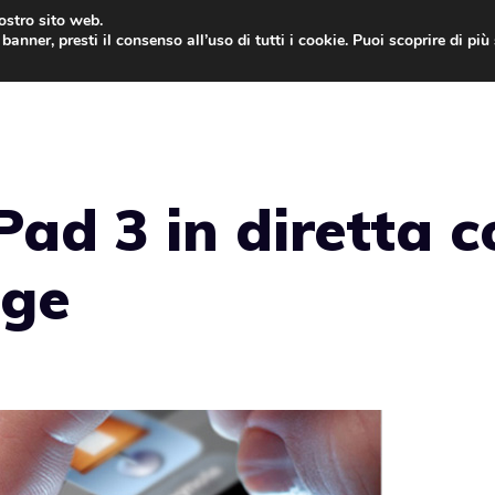
nostro sito web.
banner, presti il consenso all’uso di tutti i cookie. Puoi scoprire di pi
ONE
MAC
IPAD
IOS 9
APPLE WATCH
MAC
Pad 3 in diretta 
nge