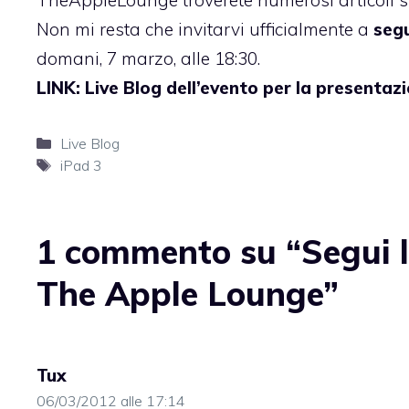
TheAppleLounge troverete numerosi articoli su
Non mi resta che invitarvi ufficialmente a
segu
domani, 7 marzo, alle 18:30.
LINK:
Live Blog dell’evento per la presentazi
Categorie
Live Blog
Tag
iPad 3
1 commento su “Segui l’
The Apple Lounge”
Tux
06/03/2012 alle 17:14