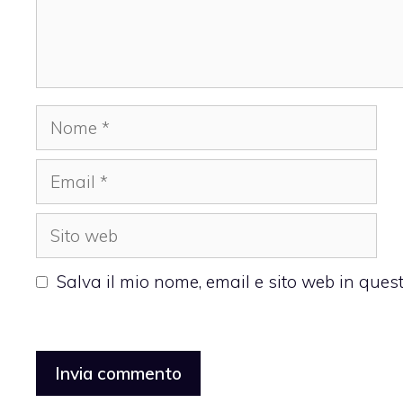
Nome
Email
Sito
web
Salva il mio nome, email e sito web in que