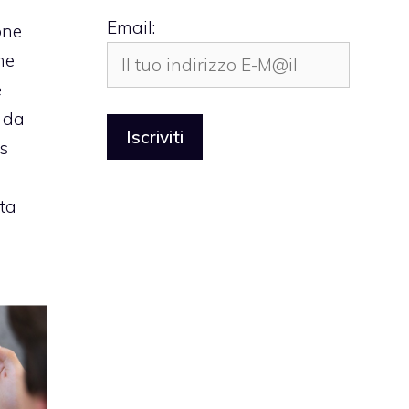
Email:
one
he
e
i da
ks
lta