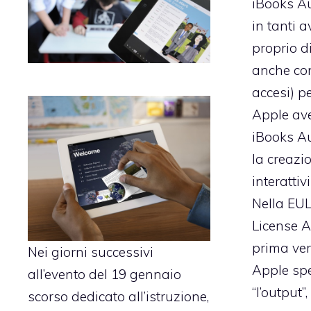
iBooks Au
in tanti 
proprio d
anche con
accesi) p
Apple av
iBooks A
la creazi
interattiv
Nella EU
License A
prima ver
Nei giorni successivi
Apple spe
all’evento del 19 gennaio
“l’output”,
scorso dedicato all’istruzione
,