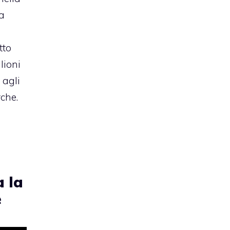
ca
tto
lioni
 agli
rche.
:
a la
e