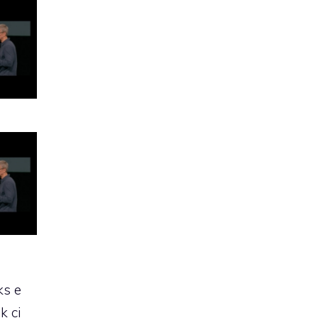
ks
e
k ci