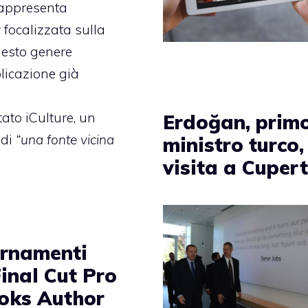
rappresenta
r
focalizzata sulla
uesto genere
blicazione già
tato iCulture, un
Erdoğan, prim
 di
“una fonte vicina
ministro turco,
visita a Cuper
rnamenti
inal Cut Pro
ooks Author