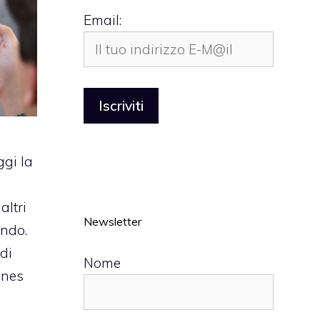
Email:
gi la
 altri
Newsletter
ndo.
 di
Nome
unes