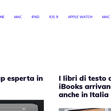
ONE
MAC
IPAD
IOS 9
APPLE WATCH
MAC
up esperta in
I libri di testo 
iBooks arriva
anche in Italia