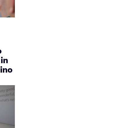
o
 in
tino