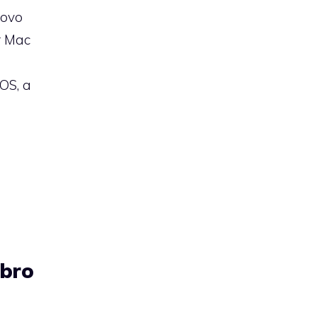
uovo
r Mac
iOS, a
ibro