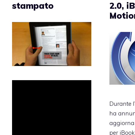
stampato
2.0, i
Motio
Durante l’
ha annun
aggiorna
per iBook