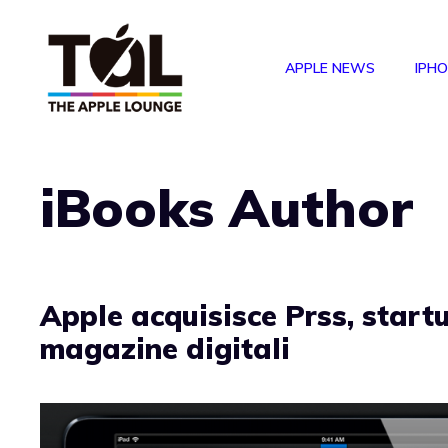
Vai
al
APPLE NEWS
IPH
contenuto
iBooks Author
Apple acquisisce Prss, start
magazine digitali