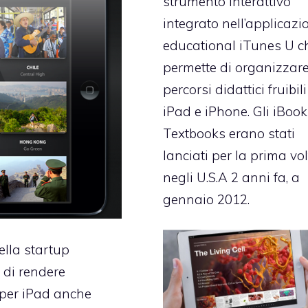
strumento interattivo
integrato nell’applicazi
educational iTunes U c
permette di organizzar
percorsi didattici fruibil
iPad e iPhone. Gli iBoo
Textbooks erano stati
lanciati per la prima vo
negli U.S.A 2 anni fa, a
gennaio 2012.
lla startup
 di rendere
 per iPad anche