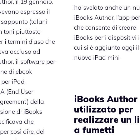
thor, il 19 gennaio,
ha svelato anche un n
avevano espresso il
iBooks Author, l’app pe
isappunto (taluni
che consente di creare
 toni piuttosto
iBooks per i dispositivi 
er
i termini d’uso che
cui si è aggiunto oggi il
eva accluso ad
nuovo
iPad mini
.
uthor
, il software per
one di ebook
i per iPad.
LA (End User
iBooks Author
greement) della
utilizzato per
sione di iBooks
realizzare un l
cificava che
a fumetti
 per così dire, del