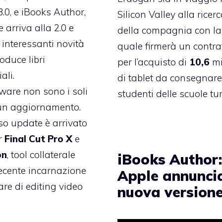
3.0, e iBooks Author,
Silicon Valley alla ricer
 arriva alla 2.0 e
della compagnia con la
 interessanti novità
quale firmerà un contra
oduce libri
per l’acquisto di
10,6
mi
ali.
di tablet da consegnare
tware non sono i soli
studenti delle scuole tu
 un aggiornamento.
o update è arrivato
r
Final Cut Pro X
e
on
, tool collaterale
iBooks Author
recente incarnazione
Apple annunci
are di editing video
nuova version