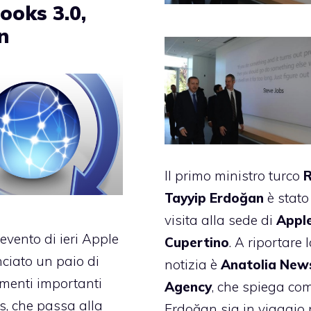
Books 3.0,
n
Il primo ministro turco
Tayyip
Erdo
ğ
an
è stato
visita alla sede di
Appl
evento di ieri Apple
Cupertino
. A riportare 
ciato un paio di
notizia è
Anatolia
New
menti importanti
Agency
, che spiega co
s, che passa alla
Erdoğan sia in viaggio 