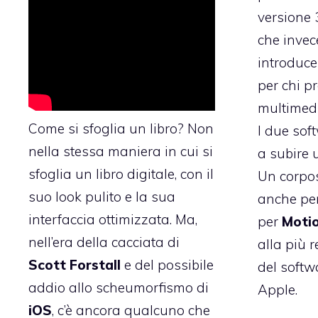
versione 
che invece
introduce
per chi pr
multimedi
Come si sfoglia un libro? Non
I due sof
nella stessa maniera in cui si
a subire
sfoglia un libro digitale, con il
Un corpos
suo look pulito e la sua
anche pe
interfaccia ottimizzata. Ma,
per
Moti
nell’era della
cacciata di
alla più 
Scott
Forstall
e del possibile
del softw
addio allo scheumorfismo di
Apple.
iOS
, c’è ancora qualcuno che