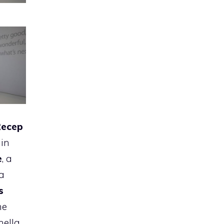
Recep
 in
e
, a
la
s
me
nella