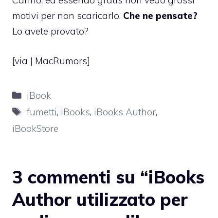
Carino, ed essendo gratis non vedo grossi
motivi per non scaricarlo.
Che ne pensate?
Lo avete provato?
[via |
MacRumors
]
Categorie
iBook
Tag
fumetti
,
iBooks
,
iBooks Author
,
iBookStore
3 commenti su “iBooks
Author utilizzato per