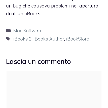
un bug che causava problemi nell’apertura
di alcuni iBooks.
Categorie
Mac Software
Tag
iBooks 2
,
iBooks Author
,
iBookStore
Lascia un commento
Commento