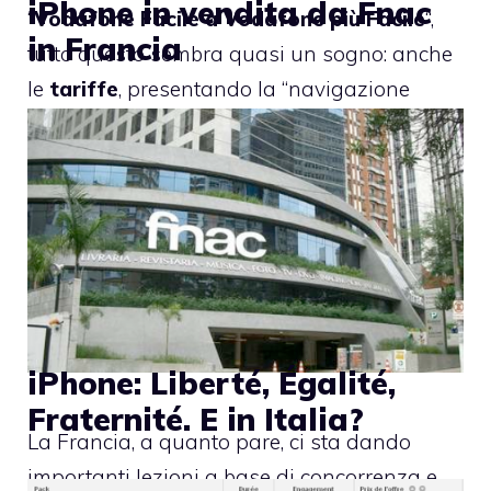
iPhone in vendita da Fnac
“
Vodafone Facile a Vodafone più Facile
“,
in Francia
tutto questo sembra quasi un sogno: anche
le
tariffe
, presentando la “navigazione
internet illimitata” già a “
soli
”
39 Euro al
mese
, a prima vista sembrano migliori. In
Francia dunque stanno davvero meglio?
iPhone: Liberté, Égalité,
Fraternité. E in Italia?
La Francia, a quanto pare, ci sta dando
importanti lezioni a base di concorrenza e