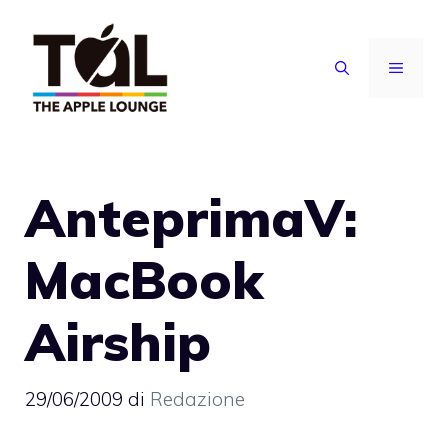
Vai
al
MENU
contenuto
AnteprimaV:
MacBook
Airship
29/06/2009
di
Redazione