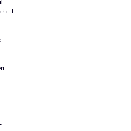
al
che il
è
on
r