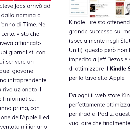
Steve Jobs arrivò ad
 dalla nomina a
Kindle Fire
sta ottenen
l’anno di Time
. Ne
grande successo sul m
certo, visto che
(specialmente negli Stat
aveva affiancato
Uniti), questo però non
uoi giornalisti con
impedito a Jeff Bezos e 
 di scrivere un
di ottimizzare il
Kindle 
i quel giovane
per la tavoletta Apple.
ano intraprendente
 rivoluzionato il
Da oggi il
web store Kin
l’informatica,
perfettamente ottimizza
anno prima, con
per iPad e iPad 2
, ques
ione dell’Apple II ed
vuol dire che finalment
iventato milionario