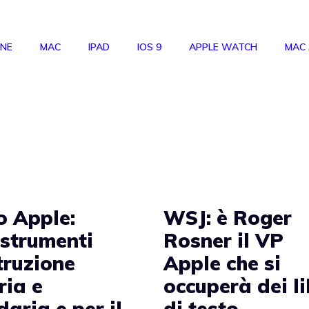
ONE
MAC
IPAD
IOS 9
APPLE WATCH
MAC
o Apple:
WSJ: è Roger
 strumenti
Rosner il VP
truzione
Apple che si
ria e
occuperà dei li
aria e per il
di testo