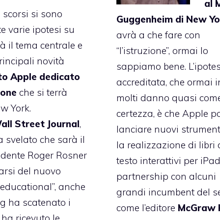
al 
 scorsi si sono
Guggenheim di New Yo
e varie ipotesi su
avrà a che fare con
à il tema centrale e
“l’istruzione”, ormai lo
rincipali novità
sappiamo bene. L’ipotes
nto Apple dedicato
accreditata, che ormai i
ione
che si terrà
molti danno quasi com
w York.
certezza, è che Apple p
all Street Journal
,
lanciare nuovi strument
ha svelato che sarà
il
la
realizzazione di libri 
idente Roger Rosner
testo
interattivi per iPad
arsi del nuovo
partnership con alcuni
“educational”, anche
grandi incumbent del se
g ha scatenato i
come l’editore
McGraw H
 ha ricevuto le