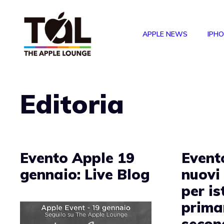
Vai
al
APPLE NEWS
IPH
contenuto
Editoria
Evento Apple 19
Event
gennaio: Live Blog
nuovi
per is
prima
second