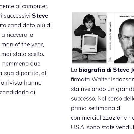
ente al computer.
i successivi
Steve
ato candidato più di
 a ricevere la
 man of the year,
mai stato scelto.
a nemmeno due
La
biografia di Steve 
 sua dipartita, gli
firmata Walter Isaacson
lla rivista hanno
sta rivelando un grand
 candidarlo di
successo. Nel corso del
prima settimana di
commercializzazione ne
U.S.A. sono state vendu