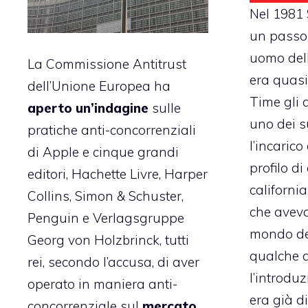
Nel 1981 
un passo
uomo del
La Commissione Antitrust
era quasi 
dell’Unione Europea ha
Time gli 
aperto un’indagine
sulle
uno dei s
pratiche anti-concorrenziali
l’incarico
di Apple e cinque grandi
profilo d
editori, Hachette Livre, Harper
californi
Collins, Simon & Schuster,
che aveva
Penguin e Verlagsgruppe
mondo del
Georg von Holzbrinck, tutti
qualche 
rei, secondo l’accusa, di aver
l’introduz
operato in maniera anti-
era già d
concorrenziale sul
mercato