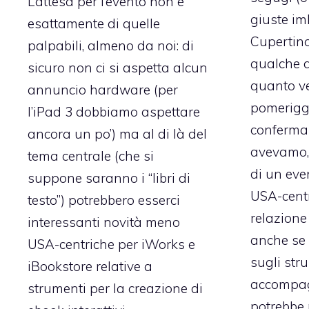
L’attesa per l’evento non è
giuste im
esattamente di quelle
Cupertino
palpabili, almeno da noi: di
qualche d
sicuro non ci si aspetta alcun
quanto v
annuncio hardware (
per
pomeriggio
l’iPad 3 dobbiamo aspettare
conferma
ancora un po’
) ma al di là del
avevamo, 
tema centrale (che si
di un eve
suppone saranno i “libri di
USA-centr
testo”) potrebbero esserci
relazione 
interessanti novità meno
anche se 
USA-centriche per iWorks e
sugli str
iBookstore relative a
accompag
strumenti per la creazione di
potrebbe 