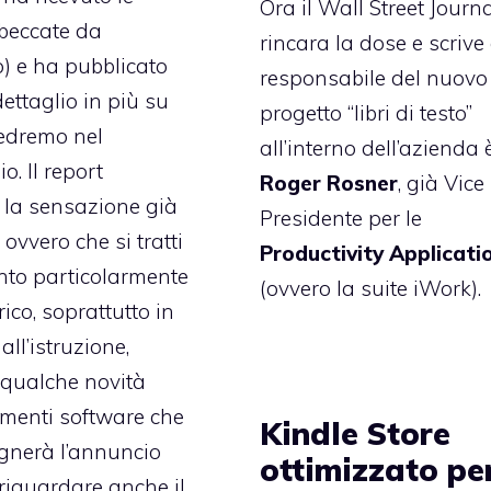
Ora il
Wall Street Journ
beccate da
rincara la dose
e scrive 
) e ha pubblicato
responsabile del nuovo
ettaglio in più su
progetto “libri di testo”
edremo nel
all’interno dell’azienda 
. Il report
Roger Rosner
, già Vice
 la sensazione già
Presidente per le
ovvero che si tratti
Productivity Applicati
nto particolarmente
(ovvero la suite iWork).
ico, soprattutto in
all’istruzione,
qualche novità
umenti software che
Kindle Store
nerà l’annuncio
ottimizzato pe
riguardare anche il