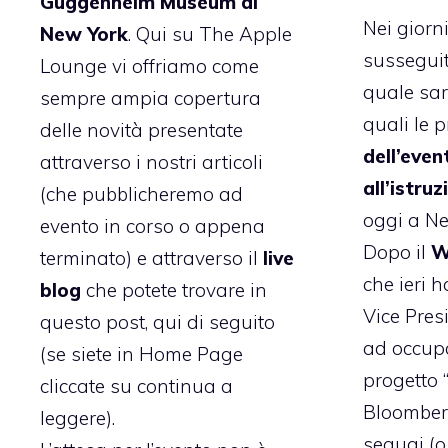
Guggenheim Museum di
Nei giorni
New York
. Qui su The Apple
susseguit
Lounge vi offriamo come
quale sar
sempre ampia copertura
quali le p
delle novità presentate
dell’eve
attraverso i nostri articoli
all’istruz
(che pubblicheremo ad
oggi a Ne
evento in corso o appena
Dopo il
W
terminato) e attraverso il
live
che ieri 
blog
che potete trovare in
Vice Pres
questo post, qui di seguito
ad occup
(se siete in Home Page
progetto 
cliccate su continua a
Bloomber
leggere).
segugi
(o