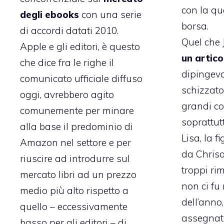
con la qu
degli ebooks
con una serie
borsa.
di accordi datati 2010.
Quel che 
Apple e gli editori, è questo
un artico
che dice fra le righe
il
dipingev
comunicato ufficiale diffuso
schizzato
oggi
, avrebbero agito
grandi c
comunemente per minare
soprattu
alla base il predominio di
Lisa, la f
Amazon nel settore e per
da Chris
riuscire ad introdurre sul
troppi ri
mercato libri ad un prezzo
non ci f
medio più alto rispetto a
dell’anno,
quello – eccessivamente
assegnat
basso per gli editori – di