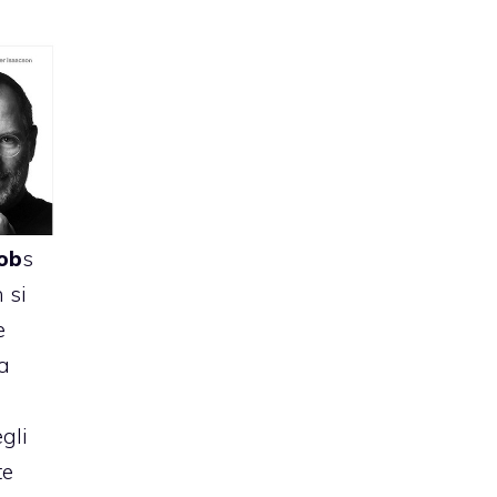
Job
s
 si
e
la
gli
te