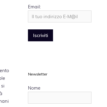
Email:
vento
Newsletter
le
 si
Nome
rà
mani