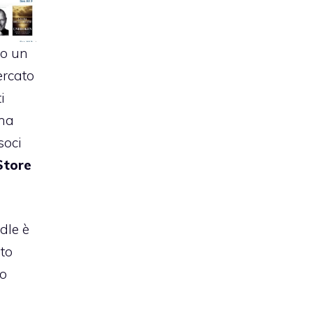
do un
ercato
i
 ha
soci
Store
dle è
to
to
e