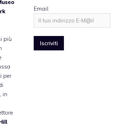
Museo
Email:
rk
i più
n
e
ossa
i per
di
, in
ttore
ill
.