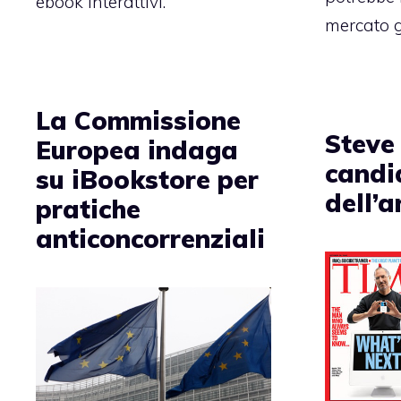
ebook interattivi.
mercato g
La Commissione
Steve
Europea indaga
candi
su iBookstore per
dell’
pratiche
anticoncorrenziali