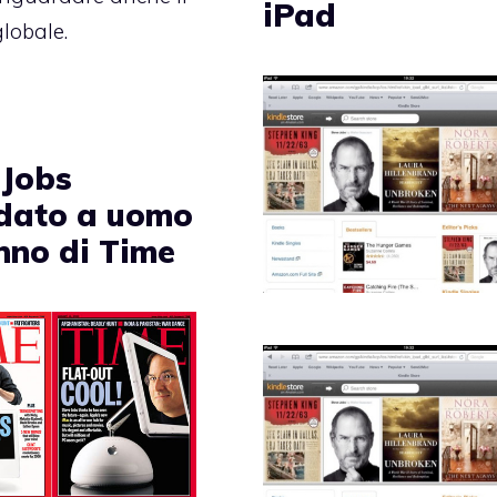
iPad
lobale.
 Jobs
dato a uomo
anno di Time