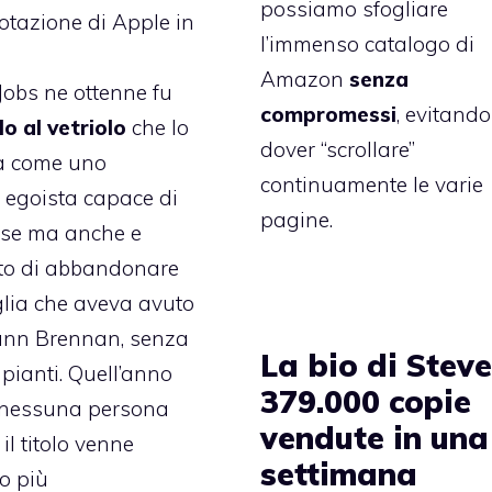
possiamo sfogliare
otazione di Apple in
l’immenso catalogo di
Amazon
senza
Jobs ne ottenne fu
compromessi
, evitando
lo al vetriolo
che lo
dover “scrollare”
a come uno
continuamente le varie
 egoista capace di
pagine.
ose ma anche e
tto di abbandonare
iglia che aveva avuto
ann Brennan, senza
La bio di Steve
mpianti. Quell’anno
379.000 copie
u nessuna persona
vendute in una
 il titolo venne
settimana
o più