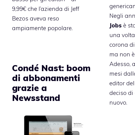
genericam
9,99€ che l’azienda di Jeff
Negli ann
Bezos aveva reso
Jobs
è st
ampiamente popolare.
una volta
corona di
ma non è 
Adesso, 
Condé Nast: boom
mesi dalla
di abbonamenti
editor de
grazie a
deciso di
Newsstand
nuovo.