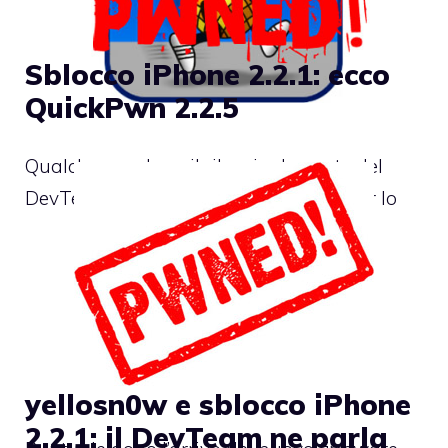
Sblocco iPhone 2.2.1: ecco
QuickPwn 2.2.5
Qualche ora dopo il rilascio da parte del
DevTeam del nuovo QuickPwn 2.2.5 per lo
yellosn0w e sblocco iPhone
2.2.1: il DevTeam ne parla