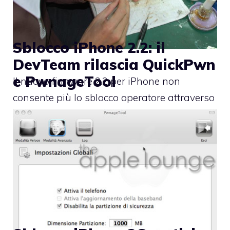
Sblocco iPhone 2.2: il
DevTeam rilascia QuickPwn
e PwnageTool
Il nuovo firmware 2.2 per iPhone non
consente più lo sblocco operatore attraverso
le varie