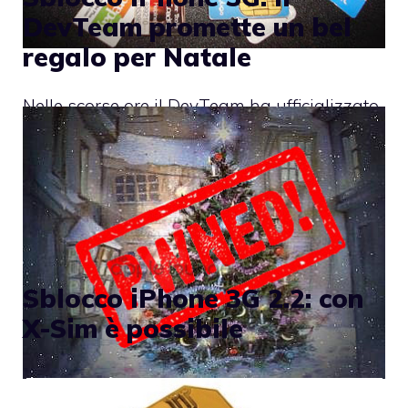
DevTeam promette un bel
regalo per Natale
Nelle scorse ore il DevTeam ha ufficializzato
il “regalo di Natale” che avevamo
estrapolato dai
Sblocco iPhone 3G 2.2: con
X-Sim è possibile