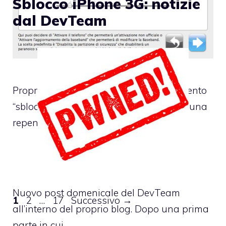
Sblocco iPhone 3G: notizie
dal DevTeam
Proprio ieri abbiamo affrontato l’argomento
“sblocco iPhone 2.2” con la speranza di una
repentina risposta
Nuovo post domenicale del DevTeam
Pagina
Pagina
Pagina
1
2
…
17
Successivo
→
all’interno del proprio blog. Dopo una prima
parte in cui