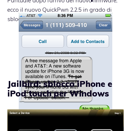
Puntuale dopo l’arrivo del nuovo firmware,
ecco il nuovo QuickPwn 2.2.5 in grado di
sbloccare
Jailbird: sblocco iPhone e
iPod touch per Windows