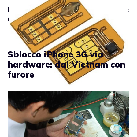
Il Natale è anche il momento dell’anno ideale
in cui, facendosi un veloce esame di
Sblocco iPhone 3G via
hardware: dal Vietnam con
furore
In questi giorni sono sicuro che i più attenti
e curiosi tra voi si saranno