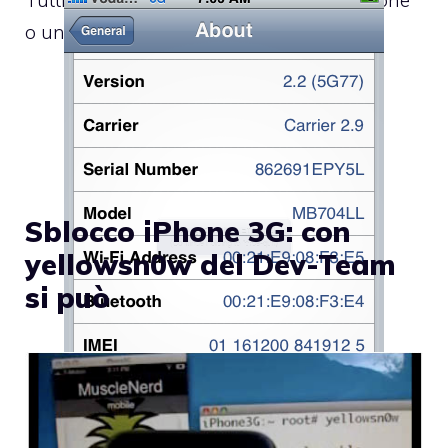
o un iPod touch, oppure tutti coloro che
Sblocco iPhone 3G: con
yellowsn0w del Dev-Team
si può