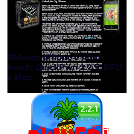
Soltanto poche ore dopo il rilascio di
PwnageTool, il DevTeam rende disponibile
la nuova versione
Sblocco iPhone e iPod
touch: QuickPwn 2.2.5, DFU
e Mac
È circolata ieri nel Mac Web estero una
notizia sensazionale: da UnlocktheiPhone
sarebbe arrivato lo