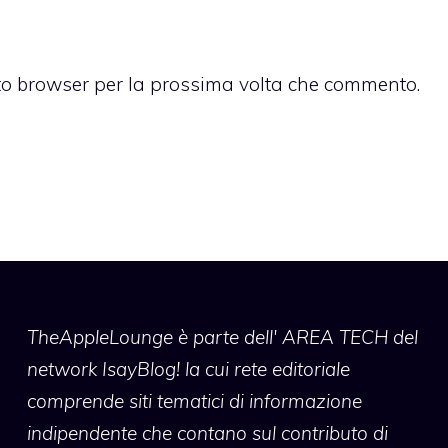
sto browser per la prossima volta che commento.
TheAppleLounge
è parte dell' AREA TECH del
network IsayBlog! la cui rete editoriale
comprende siti tematici di informazione
indipendente che contano sul contributo di