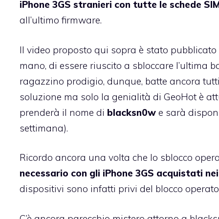
iPhone 3GS stranieri con tutte le schede SI
all’ultimo firmware.
Il video proposto qui sopra è stato pubblicat
mano, di essere riuscito a sbloccare l’ultima b
ragazzino prodigio, dunque, batte ancora tutti
soluzione ma solo la genialità di GeoHot è attu
prenderà il nome di
blacksn0w
e sarà dispon
settimana).
Ricordo ancora una volta che lo sblocco operat
necessario con gli iPhone 3GS acquistati nei 
dispositivi sono infatti privi del blocco operato
C’è ancora parecchio mistero attorno a black