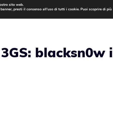
nostro sito web.
banner, presti il consenso all’uso di tutti i cookie. Puoi scoprire di pi
ONE
MAC
IPAD
IOS 9
APPLE WATCH
MAC
 3GS: blacksn0w 