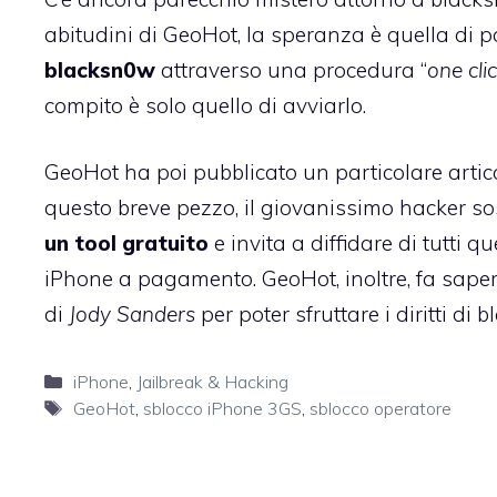
abitudini di GeoHot, la speranza è quella di p
blacksn0w
attraverso una procedura “
one cli
compito è solo quello di avviarlo.
GeoHot ha poi pubblicato un particolare artic
questo breve pezzo, il giovanissimo hacker so
un tool gratuito
e invita a diffidare di tutti q
iPhone a pagamento. GeoHot, inoltre, fa sapere
di
Jody Sanders
per poter sfruttare i diritti di 
Categorie
iPhone
,
Jailbreak & Hacking
Tag
GeoHot
,
sblocco iPhone 3GS
,
sblocco operatore