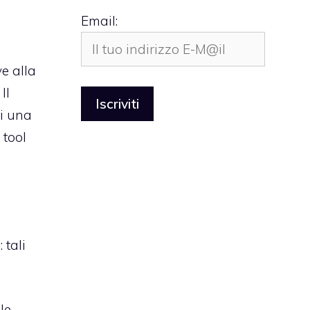
Email:
e alla
Il
di una
 tool
 tali
le