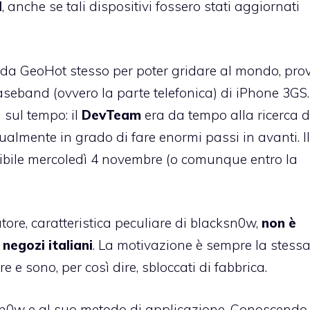
M
, anche se tali dispositivi fossero stati aggiornati
o da GeoHot stesso per poter gridare al mondo, prov
aseband (ovvero la parte telefonica) di iPhone 3GS. 
 sul tempo: il
DevTeam
era da tempo alla ricerca 
almente in grado di fare enormi passi in avanti. Il
ibile mercoledì 4 novembre (o comunque entro la
ore, caratteristica peculiare di blacksn0w,
non è
negozi italiani
. La motivazione è sempre la stessa:
re e sono, per così dire, sbloccati di fabbrica.
sn0w e al suo metodo di applicazione. Conoscendo 