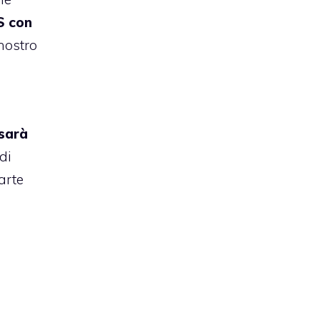
S con
 nostro
sarà
di
arte