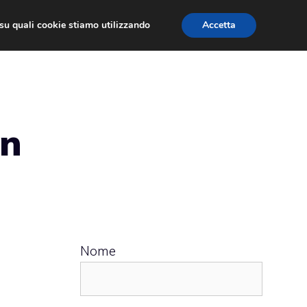
ù su quali cookie stiamo utilizzando
Accetta
 APPS
RECENSIONI
APPROFONDIMENTO
in
Nome