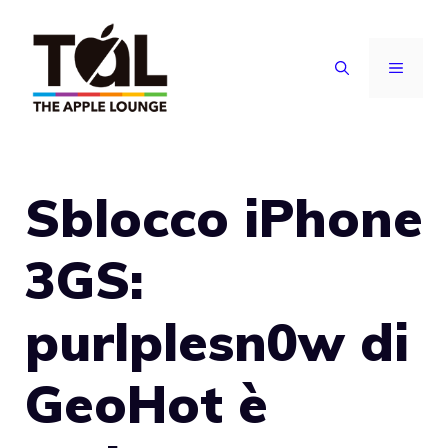
Vai
al
MENU
contenuto
Sblocco iPhone
3GS:
purlplesn0w di
GeoHot è