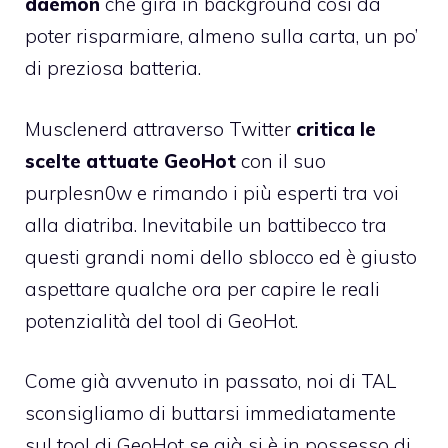
daemon
che gira in background così da
poter risparmiare, almeno sulla carta, un po’
di preziosa batteria.
Musclenerd attraverso Twitter
critica le
scelte attuate GeoHot
con il suo
purplesn0w e rimando i più esperti tra voi
alla
diatriba
. Inevitabile un battibecco tra
questi grandi nomi dello sblocco ed è giusto
aspettare qualche ora per capire le reali
potenzialità del tool di GeoHot.
Come già avvenuto in passato, noi di TAL
sconsigliamo di buttarsi immediatamente
sul tool di GeoHot se già si è in possesso di