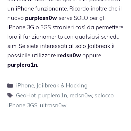
un iPhone funzionante. Ricordo inoltre che il
nuovo
purplesn0w
serve SOLO per gli
iPhone 3G o 3GS stranieri così da permettere
loro il funzionamento con qualsiasi scheda
sim. Se siete interessati al solo Jailbreak è
possibile utilizzare
redsn0w
oppure
purplera1n
.
Categorie
iPhone
,
Jailbreak & Hacking
Tag
GeoHot
,
purplera1n
,
redsn0w
,
sblocco
iPhone 3GS
,
ultrasn0w