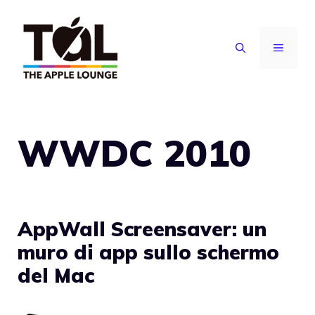
Vai
al
MENU
contenuto
WWDC 2010
AppWall Screensaver: un
muro di app sullo schermo
del Mac