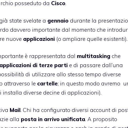
archio posseduto da
Cisco
.
già state svelate a
gennaio
durante la presentazio
aguardo davvero importante dal momento che introdu
are nuove
applicazioni
(o ampliare quelle esistenti).
 importante è rappresentata dal
multitasking
che
applicazioni di terze parti
e di passare dall’una
possibilità di utilizzare allo stesso tempo diverse
p attraverso le
cartelle
; in questo modo avremo u
 installa diverse decine di applicazioni).
tiva
Mail
. Chi ha configurato diversi account di pos
azie alla
posta in arrivo unificata
. A proposito