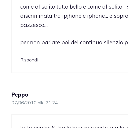
come al solito tutto bello e come al solito .
discriminata tra ipjhone e iphone… e soprat
pazzesco….
per non parlare poi del continuo silenzio 
Rispondi
Peppo
07/06/2010 alle 21:24
tutto perche SJ ha le braccine corte, ma le 