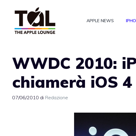
Vai
al
APPLE NEWS
IPH
contenuto
WWDC 2010: iP
chiamerà iOS 4
07/06/2010
di
Redazione