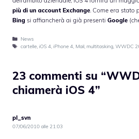
dell’ambito aziendale, iOS 4 fornirà un maggio
più di un account
Exchange
. Come era stato p
Bing
si affiancherà ai già presenti
Google
(che
Categorie
News
Tag
cartelle
,
iOS 4
,
iPhone 4
,
Mail
,
multitasking
,
WWDC 2
23 commenti su “WWDC
chiamerà iOS 4”
pl_svn
07/06/2010 alle 21:03