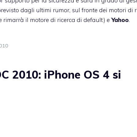
r supporto per la sicurezza e sarà in grado di gest
revisto dagli ultimi rumor, sul fronte dei motori di 
 rimarrà il motore di ricerca di default) e
Yahoo
.
010
 2010: iPhone OS 4 si