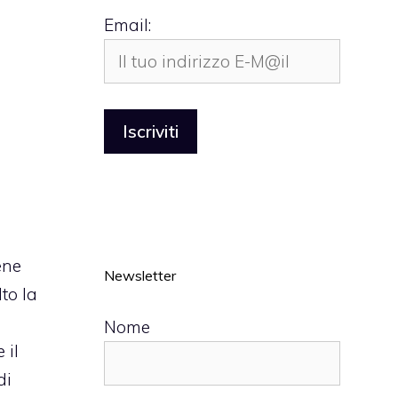
Email:
ene
Newsletter
lto la
Nome
 il
di