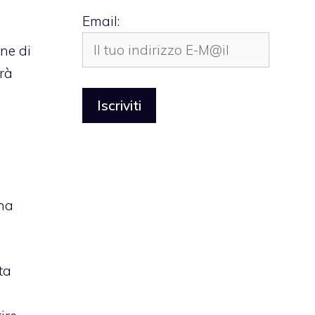
Email:
ne di
rrà
na
ta