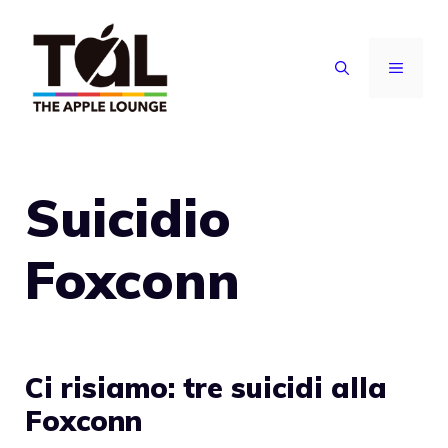
Vai
al
MENU
contenuto
Suicidio
Foxconn
Ci risiamo: tre suicidi alla
Foxconn