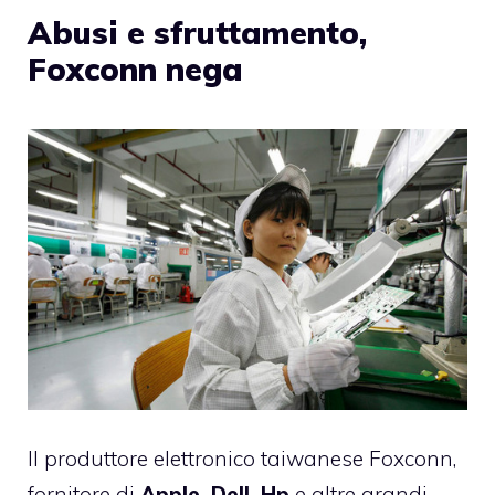
Abusi e sfruttamento,
Foxconn nega
Il produttore elettronico taiwanese
Foxconn
,
fornitore di
Apple, Dell, Hp
e altre grandi