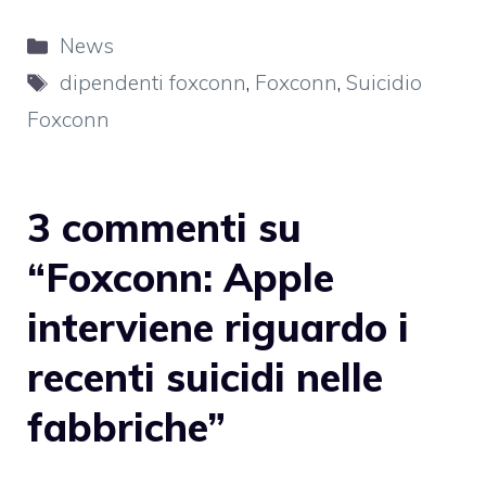
Categorie
News
Tag
dipendenti foxconn
,
Foxconn
,
Suicidio
Foxconn
3 commenti su
“Foxconn: Apple
interviene riguardo i
recenti suicidi nelle
fabbriche”