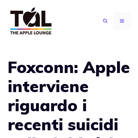
Vai
al
MENU
contenuto
Foxconn: Apple
interviene
riguardo i
recenti suicidi