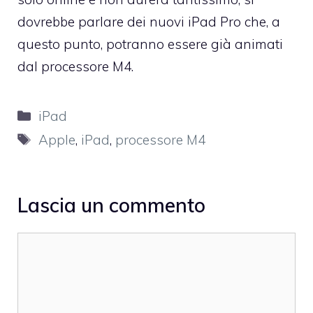
dovrebbe parlare dei nuovi iPad Pro che, a
questo punto, potranno essere già animati
dal processore M4.
Categorie
iPad
Tag
Apple
,
iPad
,
processore M4
Lascia un commento
Commento