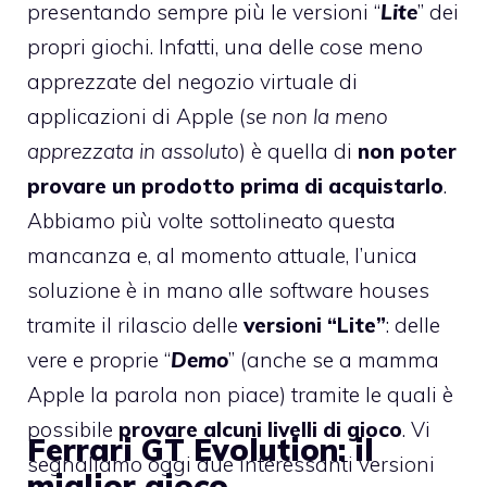
presentando sempre più le versioni “
Lite
” dei
propri giochi. Infatti, una delle cose meno
apprezzate del negozio virtuale di
applicazioni di Apple (
se non la meno
apprezzata in assoluto
) è quella di
non poter
provare un prodotto prima di acquistarlo
.
Abbiamo più volte sottolineato questa
mancanza e, al momento attuale, l’unica
soluzione è in mano alle software houses
tramite il rilascio delle
versioni “Lite”
: delle
vere e proprie “
Demo
” (anche se a mamma
Apple la parola non piace) tramite le quali è
possibile
provare alcuni livelli di gioco
. Vi
Ferrari GT Evolution: il
segnaliamo oggi due interessanti versioni
miglior gioco