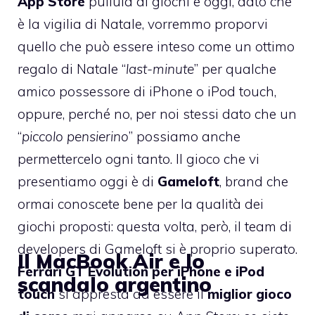
App Store
pullula di giochi e oggi, dato che
è la vigilia di Natale, vorremmo proporvi
quello che può essere inteso come un ottimo
regalo di Natale “
last-minute
” per qualche
amico possessore di iPhone o iPod touch,
oppure, perché no, per noi stessi dato che un
“
piccolo pensierino
” possiamo anche
permettercelo ogni tanto. Il gioco che vi
presentiamo oggi è di
Gameloft
, brand che
ormai conoscete bene per la qualità dei
giochi proposti: questa volta, però, il team di
developers di Gameloft si è proprio superato.
Il MacBook Air e lo
Ferrari GT Evolution per iPhone e iPod
scandalo argentino
touch
si appresta ad essere il
miglior gioco