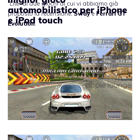
“Lite” di due giochi di cui vi abbiamo già
automobilistico per iPhone
proposto la recensione:
Sway
e
Ferrari GT
e iPod touch
Evolution
.