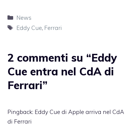
Categorie
News
Tag
Eddy Cue
,
Ferrari
2 commenti su “Eddy
Cue entra nel CdA di
Ferrari”
Pingback:
Eddy Cue di Apple arriva nel CdA
di Ferrari