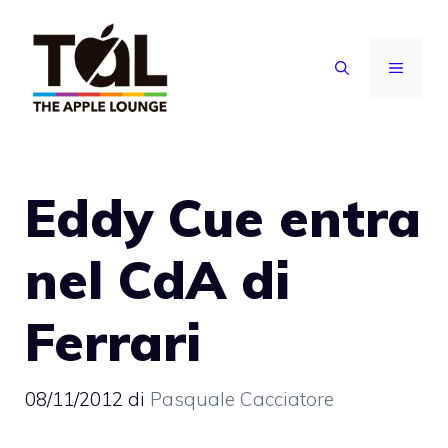
Vai
al
MENU
contenuto
Eddy Cue entra
nel CdA di
Ferrari
08/11/2012
di
Pasquale Cacciatore