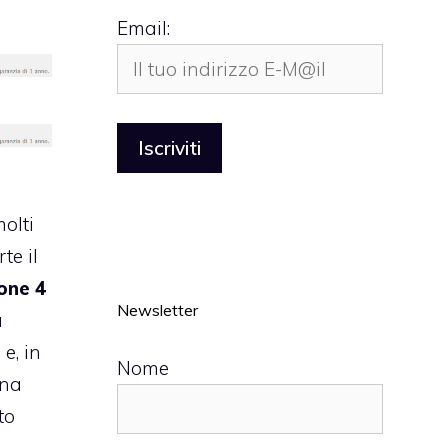
Email:
molti
te il
one 4
Newsletter
à
d
e, in
Nome
ana
to