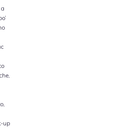
 a
po’
no
ac
co
che,
o,
k-up