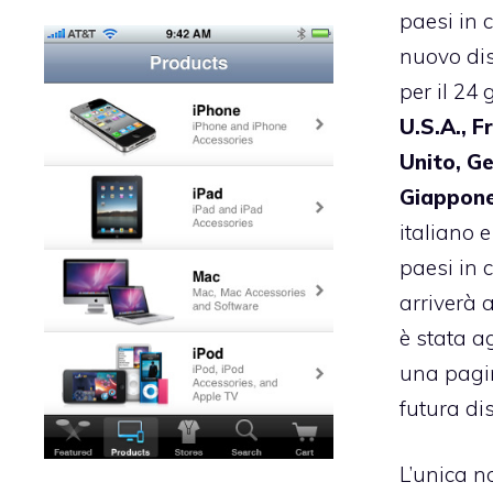
paesi in c
nuovo dis
per il 24 
U.S.A., F
Unito, G
Giappon
italiano e
paesi in c
arriverà 
è stata 
una pagin
futura dis
L’unica n