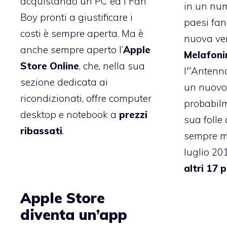
acquistando un PC ed i Fan
in un num
Boy pronti a giustificare i
paesi fan
costi è sempre aperta. Ma è
nuova ver
anche sempre aperto l’
Apple
Melafoni
Store Online
, che, nella sua
l'”Antenn
sezione dedicata ai
un nuovo 
ricondizionati
, offre computer
probabilm
desktop e notebook a
prezzi
sua folle
ribassati
.
sempre m
luglio 20
altri 17 
Apple Store
diventa un’app