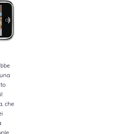
ebbe
e una
lto
il
a, che
ei
a
pple