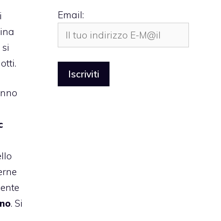
Email:
i
ina
si
otti.
anno
c
llo
erne
mente
ino
. Si