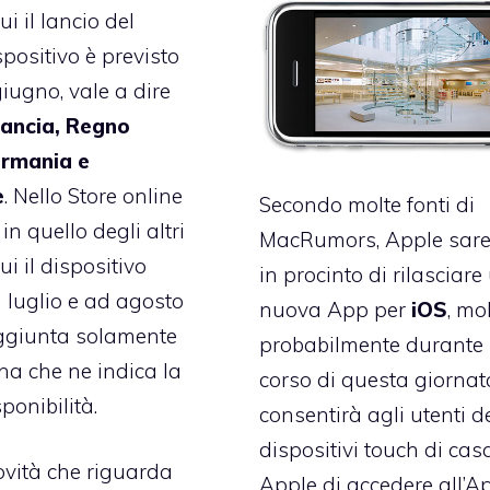
ui il lancio del
positivo è previsto
giugno, vale a dire
rancia, Regno
ermania e
e
. Nello Store online
Secondo molte fonti di
 in quello degli altri
MacRumors
, Apple sar
ui il dispositivo
in procinto di rilasciar
a luglio e ad agosto
nuova App per
iOS
, mo
aggiunta solamente
probabilmente durante 
a che ne indica la
corso di questa giornat
ponibilità.
consentirà agli utenti d
dispositivi touch di cas
ovità che riguarda
Apple di accedere all’A