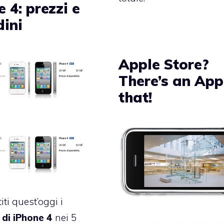
 4: prezzi e
dini
Apple Store?
There’s an App
that!
ti quest’oggi i
 di iPhone 4
nei 5