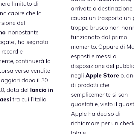
ero limitato di
arrivate a destinazione,
no capire che la
causa un trasporto un 
sione del
troppo brusco non han
no
, nonostante
funzionato dal primo
agate”, ha segnato
momento. Oppure di M
record e,
esposti e messi a
ente, continuerà la
disposizione del pubbli
 corsa verso vendite
negli
Apple Store
o, an
aggiori dopo il
30
di prodotti che
10, data del
lancio in
semplicemente si son
paesi
tra cui l’Italia
.
guastati e, visto il guast
Apple ha deciso di
richiamare per un chec
totale.