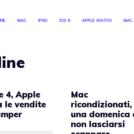
ONE
MAC
IPAD
IOS 9
APPLE WATCH
MAC
line
e 4, Apple
Mac
 le vendite
ricondizionati,
umper
una domenica
non lasciarsi
scappare