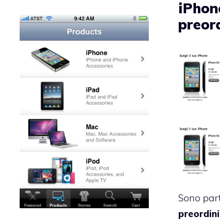
iPhone
preor
Sono parti
preordini