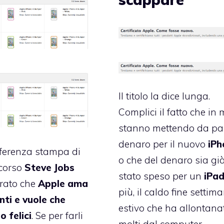
Il titolo la dice lunga.
Complici il fatto che in 
stanno mettendo da par
denaro per il nuovo
iPh
ferenza stampa di
o che del denaro sia gi
scorso
Steve Jobs
stato speso per un
iPa
rato che
Apple ama
più, il caldo fine settim
enti e vuole che
estivo che ha allontana
o felici
. Se per farli
molti dal computer