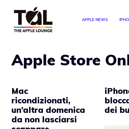
Vai
al
APPLE NEWS
IPH
contenuto
Apple Store On
Mac
iPhon
ricondizionati,
blocca
un’altra domenica
dei b
da non lasciarsi
scappare