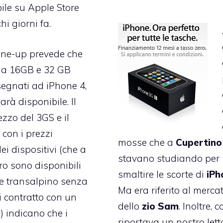
ile su Apple Store
hi giorni fa.
line-up prevede che
” da 16GB e 32 GB
egnati ad iPhone 4,
rà disponibile. Il
zzo del 3GS e il
 con i prezzi
mosse che a
Cupertino
ei dispositivi (che a
stavano studiando per
ro sono disponibili
smaltire le scorte di
iPh
re transalpino senza
Ma era riferito al merca
i contratto con un
dello
zio Sam
. Inoltre, 
) indicano che i
riportava un nostro lett