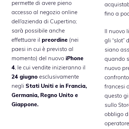
permette di avere pieno
acquistab
accesso al negozio online
fino a poc
dell’azienda di Cupertino;
sarà possibile anche
Il nuovo 
effettuare il
preordine
(nei
gli “slot
paesi in cui è previsto al
siano ass
momento) del nuovo
iPhone
quando sa
4
, le cui vendite inizieranno il
nuovo pre
24 giugno
esclusivamente
confronto
negli
Stati Uniti e in Francia,
francesi d
Germania, Regno Unito e
questo gi
Giappone.
sullo Sto
obbligo d
operatore