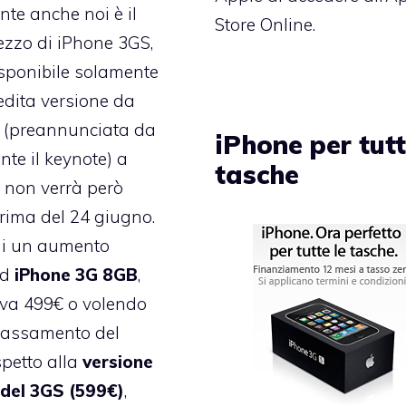
nte anche noi è il
Store Online.
zzo di iPhone 3GS,
sponibile solamente
edita versione da
(preannunciata da
iPhone per tutt
nte il keynote) a
tasche
e non verrà però
rima del 24 giugno.
 di un aumento
ad
iPhone
3G 8GB
,
ava 499€ o volendo
bassamento del
spetto alla
versione
del 3GS (599€)
,