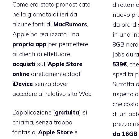
Come era stato
pronosticato
direttame
nella giornata di ieri
da
nuovo pre
alcune fonti di
MacRumors
,
da ora di
Apple ha realizzato una
in una in
propria app
per permettere
8GB nera
ai clienti di effettuare
Jobs dura
acquisti
sull’
Apple Store
539€
, ch
online
direttamente dagli
spedita p
iDevice
senza dover
Si tratta
accedere al relativo sito Web.
rispetto 
che cost
L’applicazione (
gratuita
) si
di un ab
chiama, senza troppa
prezzo ri
fantasia,
Apple Store
e
da 16GB 