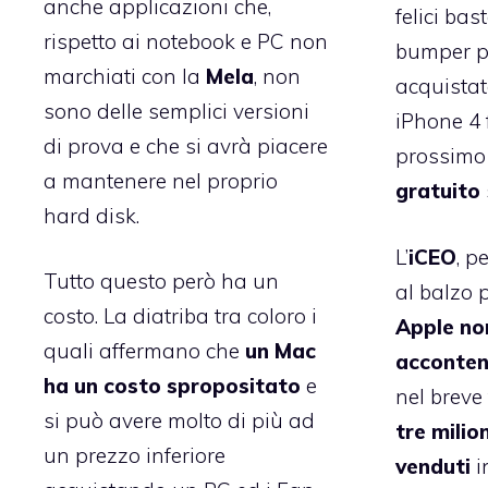
anche applicazioni che,
felici ba
rispetto ai notebook e PC non
bumper p
marchiati con la
Mela
, non
acquistat
sono delle semplici versioni
iPhone 4 
di prova e che si avrà piacere
prossimo
a mantenere nel proprio
gratuito
hard disk.
L’
iCEO
, p
Tutto questo però ha un
al balzo 
costo. La diatriba tra coloro i
Apple no
quali affermano che
un Mac
acconten
ha un costo spropositato
e
nel breve 
si può avere molto di più ad
tre milio
un prezzo inferiore
venduti
i