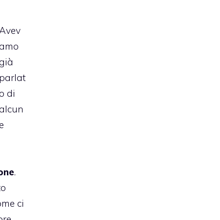
Avev
amo
già
parlat
o di
alcun
e
one
.
to
come ci
ore,