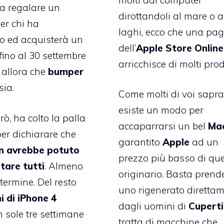
sta regalare un
dirottandoli al mare o a
er chi ha
laghi, ecco che
una pag
o ed acquisterà un
dell’
Apple Store Online
fino al 30 settembre
arricchisce di molti prod
 allora che
bumper
sia.
Come molti di voi sapr
esiste un modo per
erò, ha colto la palla
accaparrarsi un bel
Ma
per dichiarare che
garantito
Apple
ad un
n avrebbe potuto
prezzo più basso di que
tare tutti
. Almeno
originario. Basta prend
termine. Del resto
uno rigenerato diretta
ni di iPhone 4
dagli uomini di
Cupert
n sole tre settimane
tratta di macchine che,