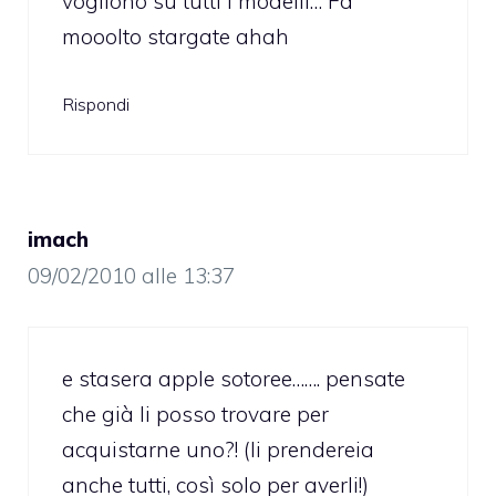
vogliono su tutti i modelli… Fa
mooolto stargate ahah
Rispondi
imach
09/02/2010 alle 13:37
e stasera apple sotoree……. pensate
che già li posso trovare per
acquistarne uno?! (li prendereia
anche tutti, così solo per averli!)