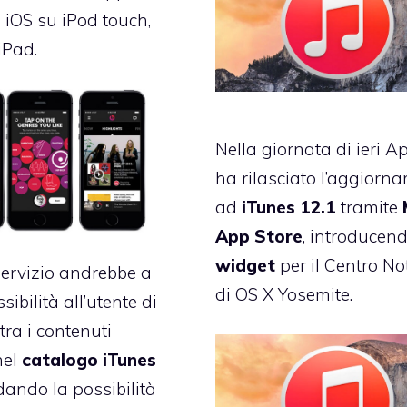
 iOS su iPod touch,
iPad.
Nella giornata di ieri A
ha rilasciato l’aggiorn
ad
iTunes 12.1
tramite
App Store
, introducen
widget
per il Centro Not
servizio andrebbe a
di OS X Yosemite.
sibilità all’utente di
tra i contenuti
nel
catalogo iTunes
 dando la possibilità