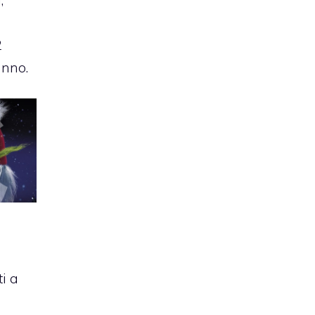
2
anno.
i a