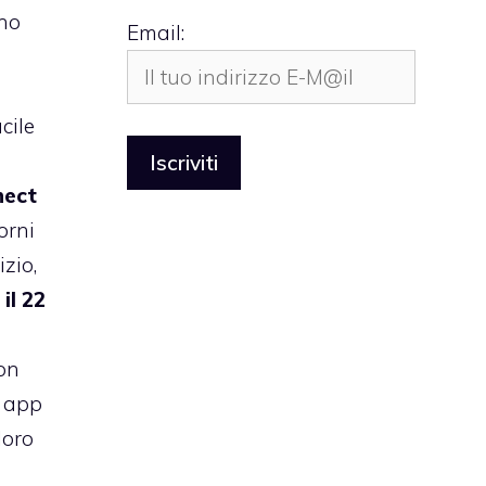
no
Email:
cile
nect
orni
izio,
 il 22
on
e app
loro