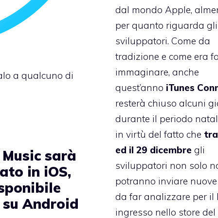
dal mondo Apple, alme
per quanto riguarda gli
sviluppatori. Come da
tradizione e come era fa
immaginare, anche
galo a qualcuno di
quest’anno
iTunes Con
resterà chiuso alcuni gi
durante il periodo natal
in virtù del fatto che
tra
ed il 29 dicembre
gli
 Music sarà
sviluppatori non solo n
ato in iOS,
potranno inviare nuov
sponibile
da far analizzare per il 
 su Android
ingresso nello store del