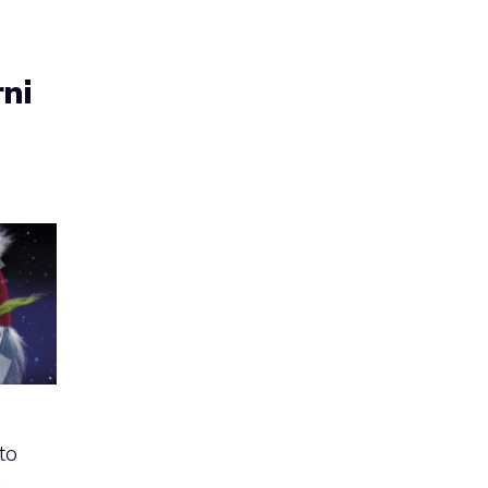
rni
to
,