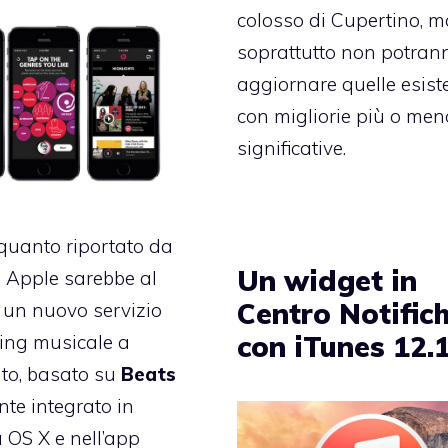
colosso di Cupertino, 
soprattutto non potran
aggiornare quelle esist
con migliorie più o men
significative.
quanto riportato da
Un widget in
, Apple sarebbe al
Centro Notific
 un nuovo servizio
con iTunes 12.
ing musicale a
o, basato su
Beats
nte integrato in
 OS X e nell’app