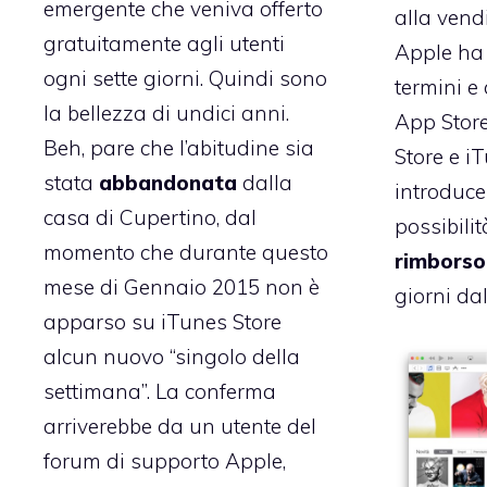
emergente che veniva offerto
alla vendi
gratuitamente agli utenti
Apple ha 
ogni sette giorni. Quindi sono
termini e
la bellezza di undici anni.
App Store
Beh, pare che l’abitudine sia
Store e iT
stata
abbandonata
dalla
introduce
casa di Cupertino, dal
possibilit
momento che durante questo
rimborso 
mese di Gennaio 2015 non è
giorni dal
apparso su iTunes Store
alcun nuovo “singolo della
settimana”. La conferma
arriverebbe da un utente del
forum di supporto Apple
,