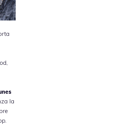
orta
od,
Tunes
nza la
pre
pp.