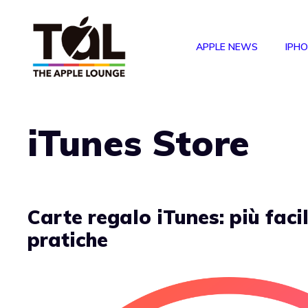
Vai
al
APPLE NEWS
IPH
contenuto
iTunes Store
Carte regalo iTunes: più facil
pratiche