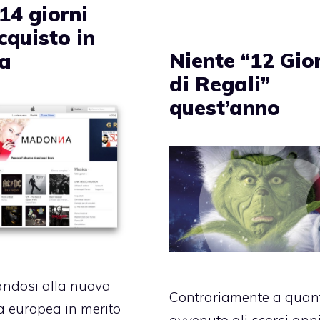
14 giorni
cquisto in
Niente “12 Gio
a
di Regali”
quest’anno
ndosi alla nuova
Contrariamente a quan
 europea in merito
avvenuto gli scorsi anni