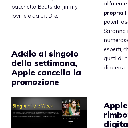
all’utente
pacchetto Beats da Jimmy
propria l
Iovine e da dr. Dre.
poterli as
Saranno i
numeros
esperti, 
Addio al singolo
gusti di 
della settimana,
di utenza
Apple cancella la
promozione
Apple 
rimbo
digita