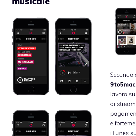
musicale
Secondo 
9to5mac
lavoro su
di stream
pagament
e forteme
iTunes su