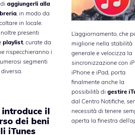
 di
aggiungerli alla
ibreria
, in modo da
coltare in locale.
noltre presenti
L’aggiornamento, che p
e
playlist
, curate da
migliorie nella stabilità
che rispecchieranno i
generale e velocizza la
numerosi segmenti
sincronizzazione con iP
 diversa.
iPhone e iPad, porta
finalmente anche la
possibilità di
gestire i
dal Centro Notifiche, se
introduce il
necessità di tenere sem
rso dei beni
aperta la finestra dell’a
li iTunes