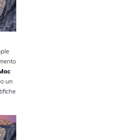
pple
amento
Mac
do un
ifiche