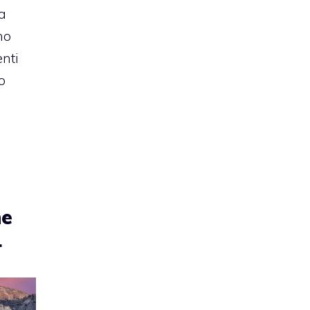
ma
no
enti
o
he
1