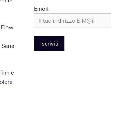
emite,
Email:
r Flow
 Serie
film è
olore