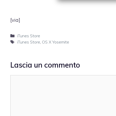
[
via
]
Categorie
iTunes Store
Tag
iTunes Store
,
OS X Yosemite
Lascia un commento
Commento