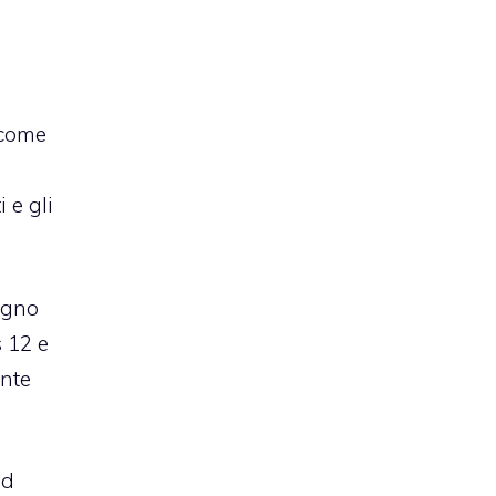
 come
 e gli
egno
 12 e
ante
ad