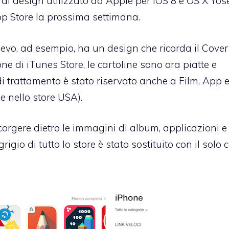
 di design utilizzato da Apple per iOS 8 e OS X Yos
pp Store la prossima settimana.
ievo, ad esempio, ha un design che ricorda il Cove
ne di iTunes Store, le cartoline sono ora piatte e
 di trattamento è stato riservato anche a Film, App e
 nello store USA).
rgere dietro le immagini di album, applicazioni e 
o di tutto lo store è stato sostituito con il solo c