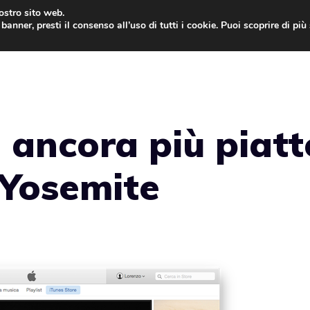
nostro sito web.
banner, presti il consenso all’uso di tutti i cookie. Puoi scoprire di pi
ONE
MAC
IPAD
IOS 9
APPLE WATCH
MAC
 ancora più piatt
 Yosemite