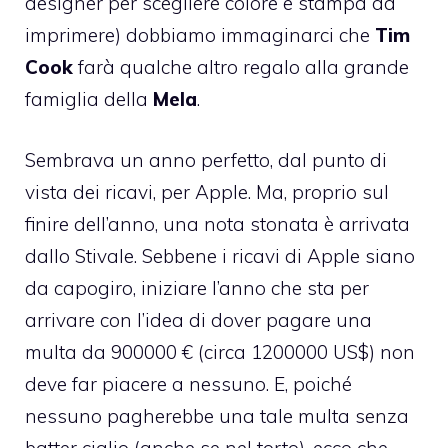
designer per scegliere colore e stampa da
imprimere) dobbiamo immaginarci che
Tim
Cook
farà qualche altro regalo alla grande
famiglia della
Mela
.
Sembrava un anno perfetto, dal punto di
vista dei ricavi, per Apple. Ma, proprio sul
finire dell’anno, una nota stonata è arrivata
dallo Stivale. Sebbene i ricavi di Apple siano
da capogiro, iniziare l’anno che sta per
arrivare con l’idea di dover pagare una
multa da 900000 €
(circa 1200000 US$) non
deve far piacere a nessuno. E, poiché
nessuno pagherebbe una tale multa senza
batter ciglio (anche se nel torto), ecco che