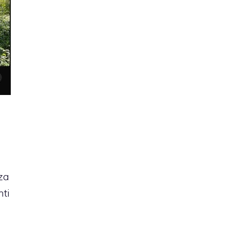
nza
nti