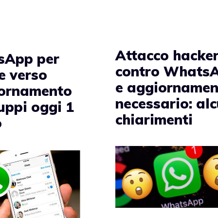
Attacco hacke
sApp per
contro Whats
e verso
e aggiornamen
iornamento
necessario: alc
uppi oggi 1
chiarimenti
o