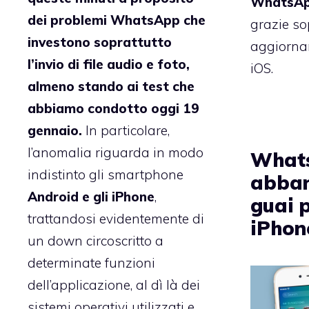
WhatsAp
dei problemi WhatsApp che
grazie sop
investono soprattutto
aggiorna
l’invio di file audio e foto,
iOS.
almeno stando ai test che
abbiamo condotto oggi 19
gennaio.
In particolare,
l’anomalia riguarda in modo
What
indistinto gli smartphone
abban
Android e gli iPhone
,
guai p
trattandosi evidentemente di
iPhon
un down circoscritto a
determinate funzioni
dell’applicazione, al dì là dei
sistemi operativi utilizzati e