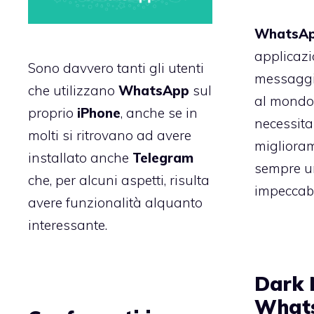
WhatsA
applicazi
Sono davvero tanti gli utenti
messaggis
che utilizzano
WhatsApp
sul
al mondo
proprio
iPhone
, anche se in
necessita
molti si ritrovano ad avere
migliora
installato anche
Telegram
sempre un
che, per alcuni aspetti, risulta
impeccabil
avere funzionalità alquanto
interessante.
Dark 
What