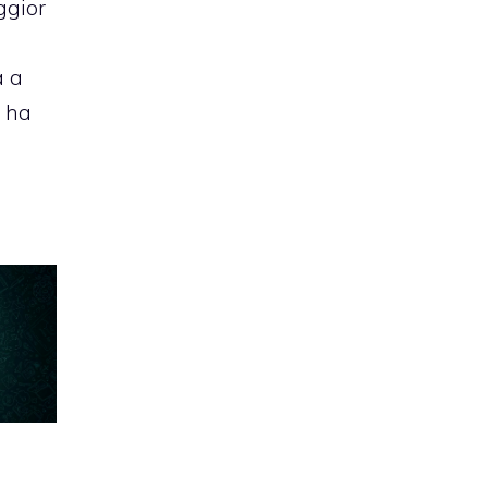
ggior
a a
e ha