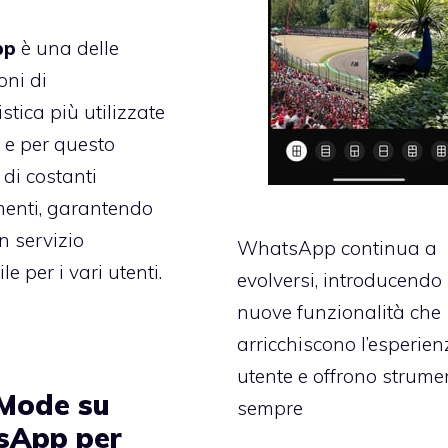
pp
è una delle
oni di
tica più utilizzate
 e per questo
 di costanti
menti, garantendo
 servizio
WhatsApp continua a
e per i vari utenti.
evolversi, introducendo
nuove funzionalità che
arricchiscono l’esperie
utente e offrono strume
Mode su
sempre
sApp per