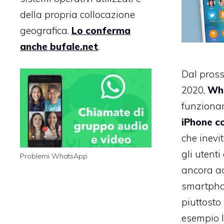
della propria collocazione
geografica.
Lo conferma
anche bufale.net
.
Dal pross
2020,
Wh
funzionar
iPhone c
che inevi
gli utenti
Problemi WhatsApp
ancora ad
smartpho
piuttosto
esempio l