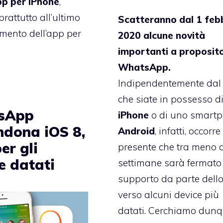
p per iPhone
,
rattutto all’ultimo
Scatteranno dal 1 feb
mento dell’app per
2020 alcune novità
importanti a proposito
WhatsApp.
Indipendentemente dal 
che siate in possesso d
sApp
iPhone
o di uno smart
dona iOS 8,
Android
, infatti, occorre
er gli
presente che tra meno 
e datati
settimane sarà fermato 
supporto da parte dello
verso alcuni device più
datati. Cerchiamo dunq