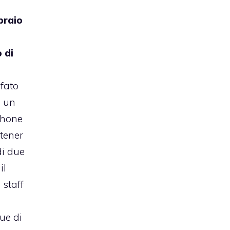
braio
 di
fato
i un
phone
 tener
di due
il
 staff
ue di