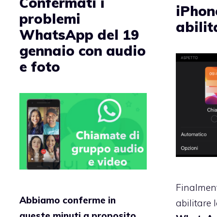
Confermati i
iPhon
problemi
abilit
WhatsApp del 19
gennaio con audio
e foto
Finalment
Abbiamo conferme in
abilitare 
queste minuti a proposito