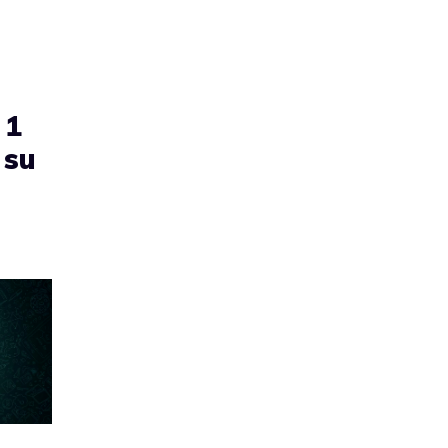
 1
 su