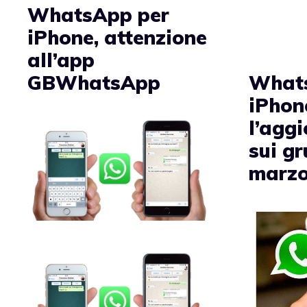
WhatsApp per
iPhone, attenzione
all’app
GBWhatsApp
What
iPhon
l’agg
sui gr
marz