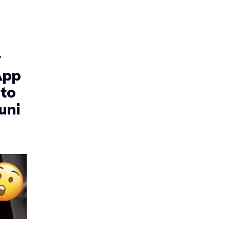
r
App
to
uni