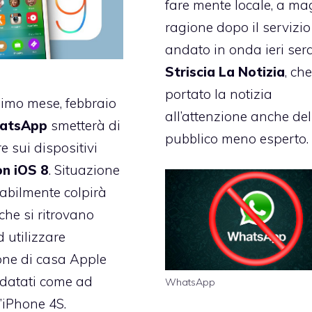
fare mente locale, a ma
ragione dopo il servizio
andato in onda ieri ser
Striscia La Notizia
, ch
portato la notizia
imo mese, febbraio
all’attenzione anche del
atsApp
smetterà di
pubblico meno esperto.
e sui dispositivi
on iOS 8
. Situazione
tabilmente colpirà
 che si ritrovano
 utilizzare
ne di casa Apple
 datati come ad
WhatsApp
’iPhone 4S.