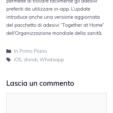
permette di trovare facilmente gli adesivi
preferiti da utilizzare in-app. L’update
introduce anche una versione aggiornata
del pacchetto di adesivi “Together at Home”
dell’Organizzazione mondiale della sanità.
Categorie
In Primo Piano
Tag
iOS
,
sfondi
,
Whatsapp
Lascia un commento
Commento