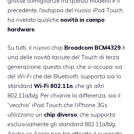
grosse somiglianze tra questo modello e il
precedente,
l’autopsia
del nuovo iPod Touch
ha rivelato qualche
novità in campo
hardware
.
Su tutti, il nuovo chip
Broadcom BCM4329
è
una delle novità taciute del Touch di terza
generazione; questo chip, che si occupa sia
del
Wi-Fi
che del
Bluetooth
, supporta sia lo
standard
Wi-Fi 802.11n
, che gli altri
802.11a/b/g. Per chiarire la differenza, sia il
“vecchio” iPod Touch che l’iPhone 3Gs
utilizzano un
chip diverso
, che supporta
esclusivamente gli standard 802.11a/b/g.
Anche se Apple non ha attivato il supporto