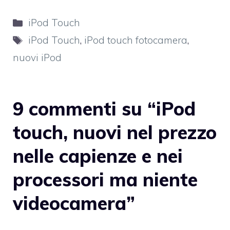
Categorie
iPod Touch
Tag
iPod Touch
,
iPod touch fotocamera
,
nuovi iPod
9 commenti su “iPod
touch, nuovi nel prezzo
nelle capienze e nei
processori ma niente
videocamera”