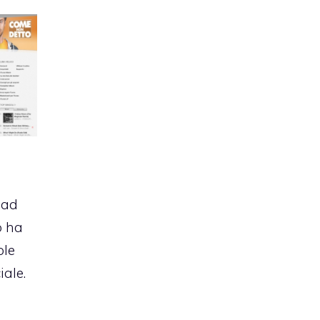
i
 ad
o ha
ple
iale.