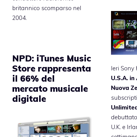
britannico scomparso nel
2004.
NPD: iTunes Music
Store rappresenta
Ieri Sony
il 66% del
U.S.A. in
mercato musicale
Nuova Z
digitale
subscrip
Unlimited
debuttato
U.K. e Irl
settiman