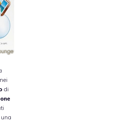
a
 nei
o
di
ione
ti
, una