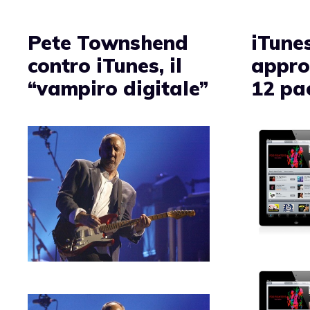
Pete Townshend
iTune
contro iTunes, il
approd
“vampiro digitale”
12 pa