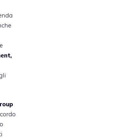
ienda
nche
e
ent,
gli
Group
ccordo
lo
i