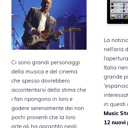
La notizia
nell’aria
l’apertura
Ci sono grandi personaggi
Italia
rien
della musica e del cinema
grande p
che spesso dovrebbero
“espansio
accontentarsi della stima che
interessat
i fan ripongono in loro e
in questi 
godere serenamente dei non
Music St
pochi proventi che la loro
12 nuovi 
arte gli ha garantito negli