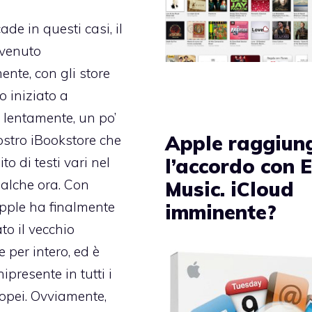
de in questi casi, il
vvenuto
nte, con gli store
 iniziato a
 lentamente, un po’
Apple raggiun
ostro iBookstore che
l’accordo con 
ito di testi vari nel
ualche ora. Con
Music. iCloud
pple ha finalmente
imminente?
to il vecchio
 per intero, ed è
presente in tutti i
opei. Ovviamente,