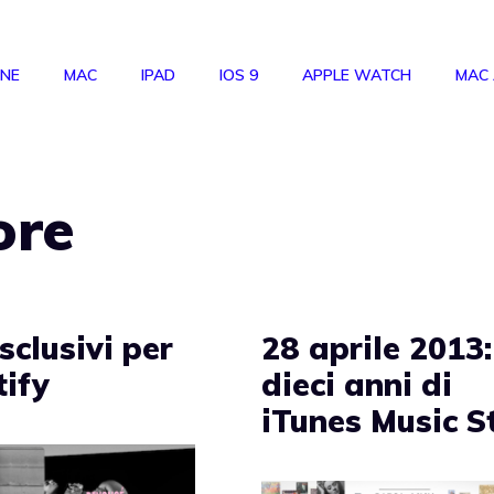
ONE
MAC
IPAD
IOS 9
APPLE WATCH
MAC
ore
sclusivi per
28 aprile 2013:
tify
dieci anni di
iTunes Music S