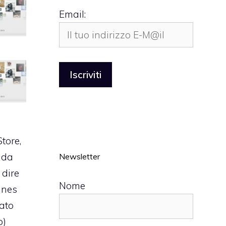
Email:
tore,
 da
Newsletter
 dire
Nome
unes
cato
o)