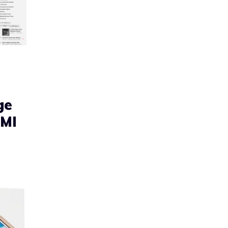
ge
EMI