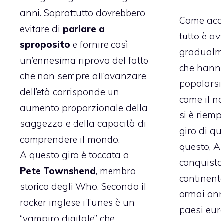
anni. Soprattutto dovrebbero
Come acca
evitare di
parlare a
tutto è a
sproposito
e fornire così
gradualme
un’ennesima riprova del fatto
che hanno
che non sempre all’avanzare
popolarsi
dell’età corrisponde un
come il n
aumento proporzionale della
si è riemp
saggezza e della capacità di
giro di q
comprendere il mondo.
questo, A
A questo giro è toccata a
conquista
Pete Townshend
, membro
continente
storico degli Who. Secondo il
ormai onni
rocker inglese iTunes è un
paesi eur
“vampiro digitale” che