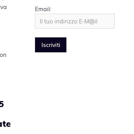
iva
Email:
con
5
ate