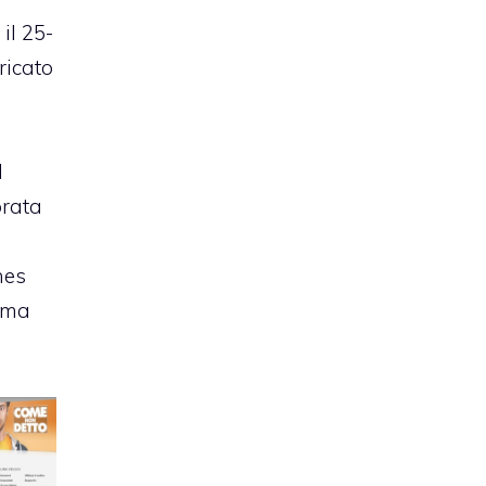
 il 25-
ricato
l
prata
o
nes
ama