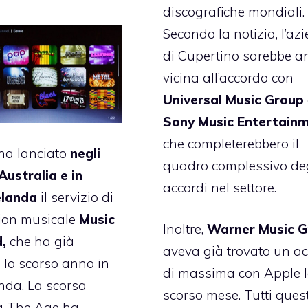
discografiche mondiali.
Secondo la notizia, l’az
di Cupertino sarebbe a
vicina all’accordo con
Universal Music Group
Sony Music Entertainm
che completerebbero il
 ha lanciato
negli
quadro complessivo de
 Australia e in
accordi nel settore.
elanda
il servizio di
tion musicale
Music
Inoltre,
Warner Music 
,
che ha già
aveva già trovato un a
 lo scorso anno in
di massima con Apple 
anda. La scorsa
scorso mese. Tutti quest
a
The Age ha