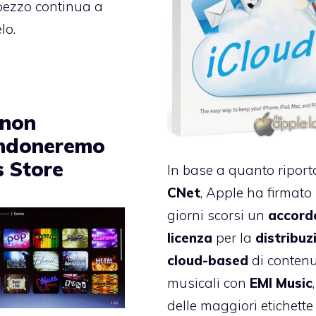
pezzo continua a
lo.
 non
ndoneremo
s Store
In base a quanto riport
CNet
, Apple ha firmato
giorni scorsi un
accord
licenza
per la
distribuz
cloud-based
di contenu
musicali con
EMI Music
delle maggiori etichette