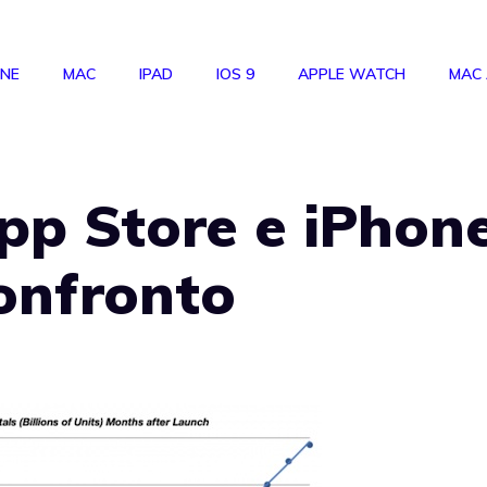
ONE
MAC
IPAD
IOS 9
APPLE WATCH
MAC
App Store e iPhon
onfronto