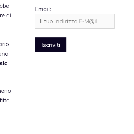
ebbe
Email:
re di
ario
sono
sic
lmeno
itto,