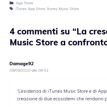
Categorie
App Store
Tag
iTunes App Store
,
Itunes Music Store
4 commenti su “La cres
Music Store a confront
Damage92
09/09/2010 alle 08:53
“L’esistenza di iTunes Music Store e di App 
creazione di due ecosistemi che rendano pi