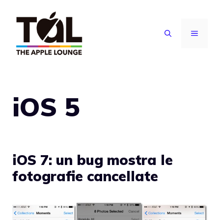
Vai
al
MENU
contenuto
iOS 5
iOS 7: un bug mostra le
fotografie cancellate