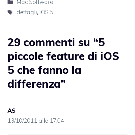
Categorie
Mac Software
Tag
dettagli
,
iOS 5
29 commenti su “5
piccole feature di iOS
5 che fanno la
differenza”
AS
13/10/2011 alle 17:04