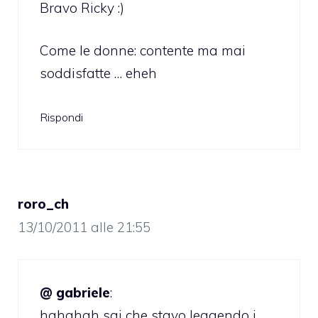
Bravo Ricky :)
Come le donne: contente ma mai
soddisfatte … eheh
Rispondi
roro_ch
13/10/2011 alle 21:55
@ gabriele
:
hahahah sai che stavo leggendo i