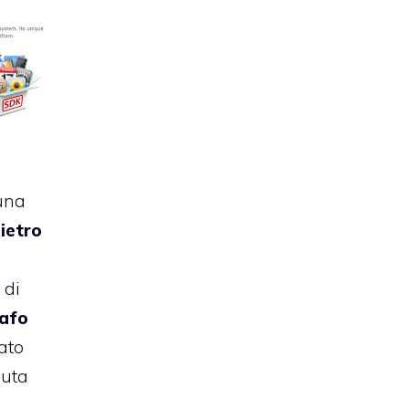
 una
dietro
K
di
afo
cato
puta