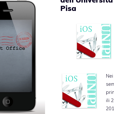
Pisa
Nei
sem
pri
ili 
20