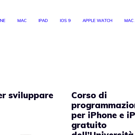
ONE
MAC
IPAD
IOS 9
APPLE WATCH
MAC
er sviluppare
Corso di
programmazio
per iPhone e i
gratuito
dell’Università