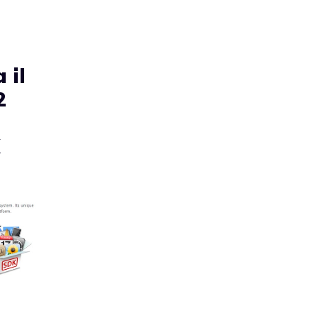
 il
2
K