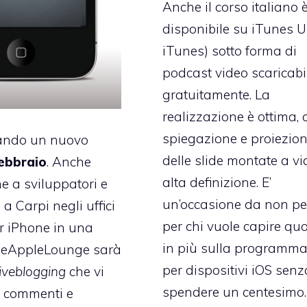
Anche il corso italiano 
disponibile su iTunes U
iTunes
) sotto forma di
podcast video scaricabi
gratuitamente. La
realizzazione è ottima, 
spiegazione e proiezio
ando un nuovo
delle slide montate a vi
ebbraio
. Anche
alta definizione. E’
 a sviluppatori e
un’occasione da non pe
 a Carpi negli uffici
per chi vuole capire qu
er iPhone in una
in più sulla programm
TheAppleLounge sarà
per dispositivi iOS senz
liveblogging
che vi
spendere un centesimo.
do commenti e