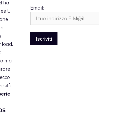
d
ha
Email:
nes U
hone
un
n
nload.
o
rso ma
erare
 ecco
ersità
serie
iOS
.