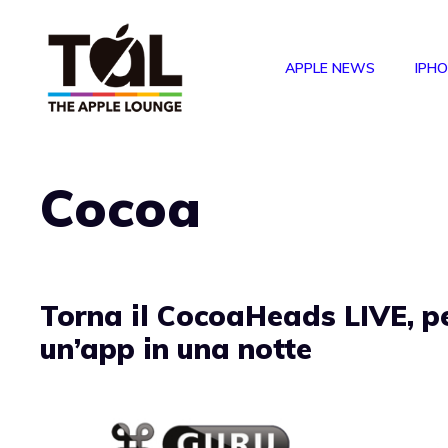
Vai
al
APPLE NEWS
IPH
contenuto
Cocoa
Torna il CocoaHeads LIVE, p
un’app in una notte