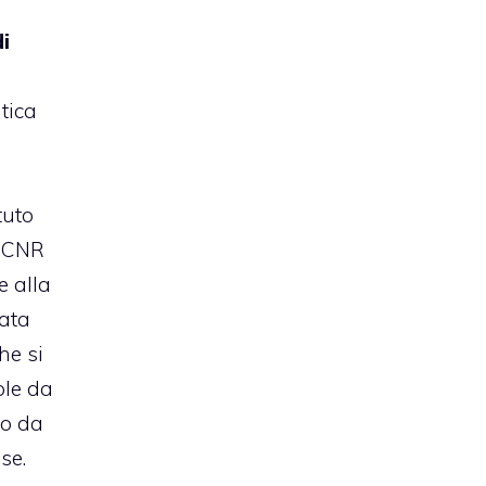
di
tica
tuto
l CNR
e alla
ata
he si
ple da
ro da
se.