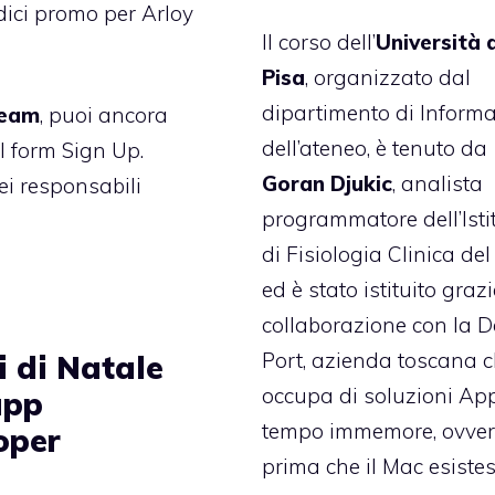
odici promo per
Arloy
Il corso dell’
Università 
Pisa
, organizzato dal
dipartimento di Informa
team
, puoi ancora
dell’ateneo, è tenuto da
il form Sign Up
.
Goran Djukic
, analista
ei responsabili
programmatore dell’Isti
di Fisiologia Clinica de
ed è stato istituito grazi
collaborazione con la
D
Port
, azienda toscana c
i di Natale
occupa di soluzioni Ap
app
tempo immemore, ovve
oper
prima che il Mac esistes