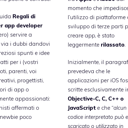
momento che
impedisc
guida
Regali di
l’utilizzo di piattaforme 
er app developer
sviluppo di terze parti 
ero) servire a
creare app
, è stato
via i dubbi dandovi
leggermente
rilassato
.
eziosi spunti e idee
tti per i (vostri
Inizialmente, il paragra
oti, parenti, voi
prevedeva che le
eativi, progettisti,
applicazioni per iOS fo
ori di app o
scritte esclusivamente i
mente appassionati:
Objective-C, C, C++ o
nisti affermati o
JavaScript
e che “
alcun
i newbie poco
codice interpretato può 
scaricato o utilizzato in