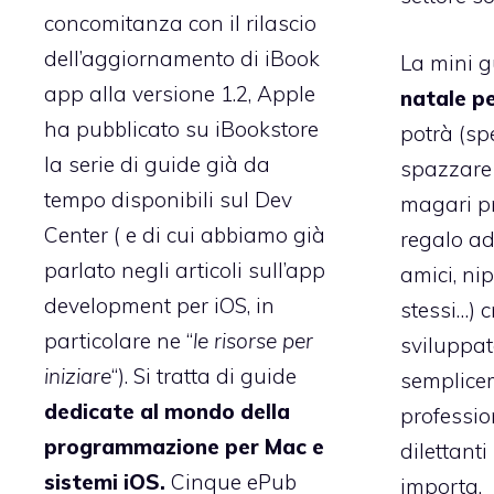
concomitanza con il rilascio
dell’aggiornamento di
iBook
La mini 
app alla versione 1.2
, Apple
natale p
ha pubblicato su iBookstore
potrà (sp
la serie di guide
già da
spazzare 
tempo disponibili sul Dev
magari pr
Center
( e di cui abbiamo già
regalo ada
parlato
negli articoli sull’app
amici, nip
development per iOS
, in
stessi…) cr
particolare ne “
le risorse per
sviluppat
iniziare
“). Si tratta di guide
semplice
dedicate al mondo della
professio
programmazione per Mac e
dilettant
sistemi iOS.
Cinque ePub
importa.