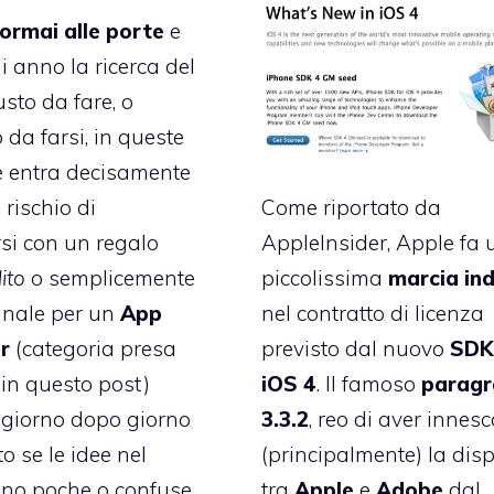
ormai alle porte
e
 anno la ricerca del
usto da fare, o
 da farsi, in queste
e entra decisamente
l rischio di
Come riportato da
si con un regalo
AppleInsider, Apple fa
ito
o semplicemente
piccolissima
marcia
in
anale per un
App
nel contratto di licenza
r
(categoria presa
previsto dal nuovo
SD
in questo post)
iOS 4
. Il famoso
paragr
giorno dopo giorno
3.3.2
, reo di aver innes
o se le idee nel
(principalmente) la dis
ono poche o confuse.
tra
Apple
e
Adobe
dal