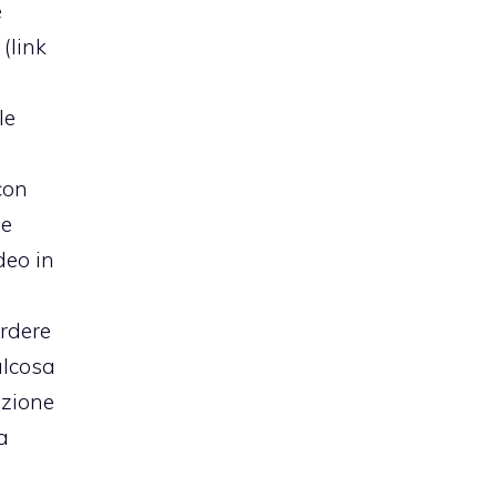
è
 (
link
le
con
ne
deo in
rdere
alcosa
azione
a