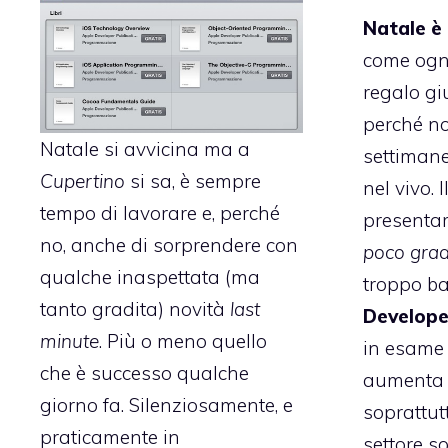
Natale è 
come ogni
regalo gi
perché no
Natale si avvicina ma a
settiman
Cupertino
si sa, è sempre
nel vivo. I
tempo di lavorare e, perché
presentar
no, anche di sorprendere con
poco grad
qualche inaspettata (ma
troppo b
tanto gradita) novità
last
Develope
minute
. Più o meno quello
in esame 
che è successo qualche
aumenta 
giorno fa. Silenziosamente, e
soprattutt
praticamente in
settore s