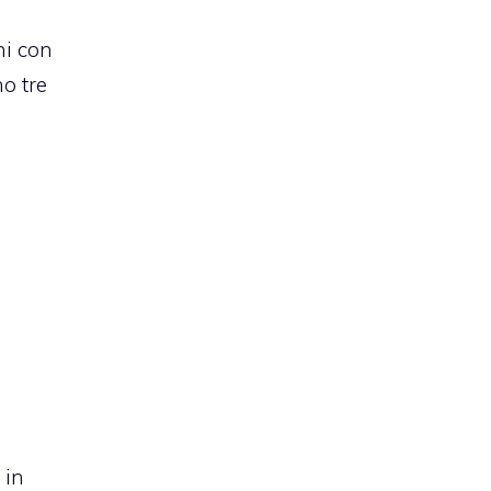
ni con
o tre
in