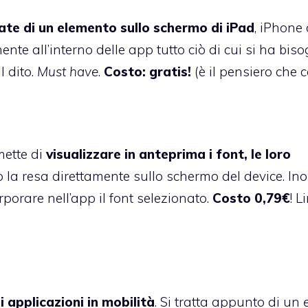
ate di un elemento sullo schermo di iPad
, iPhone 
te all’interno delle app tutto ciò di cui si ha biso
l dito.
Must have
.
Costo: gratis!
(è il pensiero che c
mette di
visualizzare in anteprima i font, le loro
o la resa direttamente sullo schermo del device. Ino
porare nell’app il font selezionato.
Costo 0,79€
! L
 applicazioni in mobilità
. Si tratta appunto di un