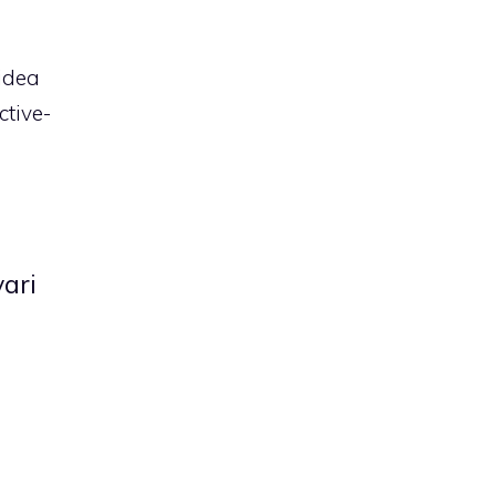
 idea
ctive-
vari