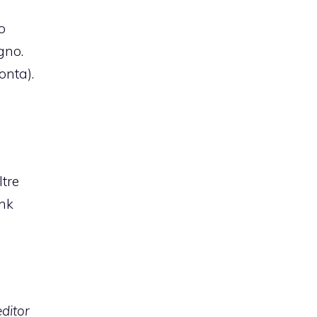
o
gno.
onta).
ltre
ink
editor