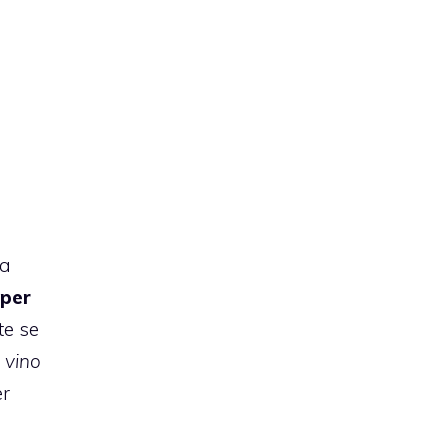
ta
 per
te se
 vino
er