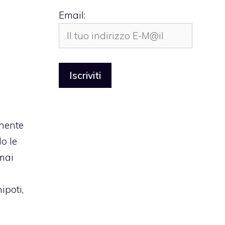
Email:
enente
o le
 mai
ipoti,