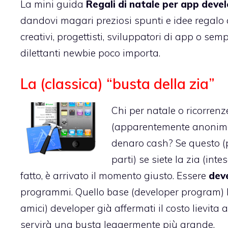
La mini guida
Regali di natale per app deve
dandovi magari preziosi spunti e idee regalo ada
creativi, progettisti, sviluppatori di app o se
dilettanti newbie poco importa.
La (classica) “busta della zia”
Chi per natale o ricorren
(apparentemente anonima) 
denaro cash? Se questo (p
parti) se siete la zia (in
fatto, è arrivato il momento giusto. Essere
dev
programmi. Quello base (
developer program
)
amici) developer già affermati il costo lievita 
servirà una busta leggermente più grande.