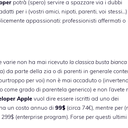
loper
potrà (spero) servire a spazzare via i dubbi
tti per i (vostri amici, nipoti, parenti, voi stessi…)
mplicemente appassionati: professionisti affermati o
ze varie non ha mai ricevuto
la classica busta bianca
da parte della zia o di parenti in generale cont
urtroppo per voi) non è mai accaduto o (invertend
teso come grado di parentela generico) e non l’avete
eloper Apple
vuol dire essere iscritti ad uno dei
 ha un costo annuo di
99$
(circa 74€), mentre per (n
a 299$ (
enterprise program
). Forse per questi ultimi