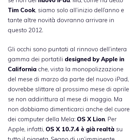
se non del
nuovo iPad
. Ma, come ha detto
Tim Cook
, siamo solo all’inizio dell’anno e
tante altre novità dovranno arrivare in
questo 2012.
Gli occhi sono puntati al rinnovo dell’intera
gamma dei portatili
designed by Apple in
California
che, vista la monopolizzazione
del mese di marzo da parte del nuovo iPad,
dovrebbe slittare al prossimo mese di aprile
se non addirittura al mese di maggio. Ma
non dobbiamo dimenticarci anche del cuore
dei computer della Mela:
OS X Lion
. Per
Apple, infatti,
OS X 10.7.4 è già realtà
su
tutto il pianeta. Segno di un’imminente