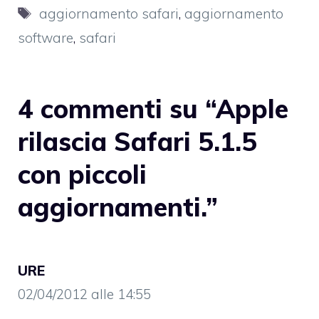
Tag
aggiornamento safari
,
aggiornamento
software
,
safari
4 commenti su “Apple
rilascia Safari 5.1.5
con piccoli
aggiornamenti.”
URE
02/04/2012 alle 14:55