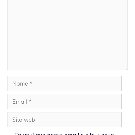
Commento
Nome
Email
Sito
web
Salva il mio nome, email e sito web in